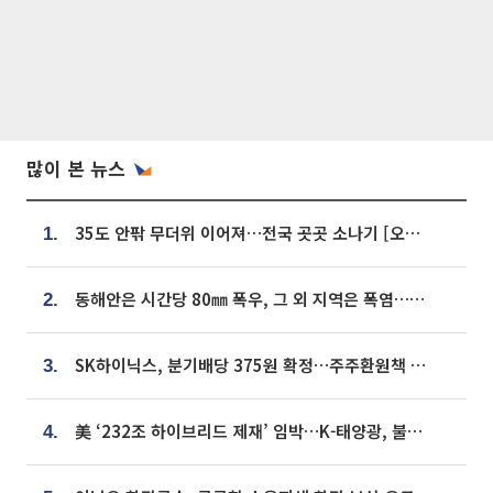
많이 본 뉴스
35도 안팎 무더위 이어져…전국 곳곳 소나기 [오늘 날씨]
1.
동해안은 시간당 80㎜ 폭우, 그 외 지역은 폭염…‘극과 극 날씨’
2.
SK하이닉스, 분기배당 375원 확정…주주환원책 9월로 앞당겨 발표
3.
美 ‘232조 하이브리드 제재’ 임박…K-태양광, 불확실성 털고 날개 다나
4.