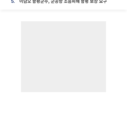
이남오 함평군수, 군공항 소음피해 함평 보상 요구
5.