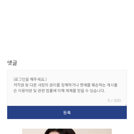
댓글
0 / 300