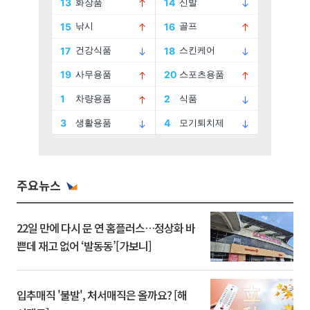
주요뉴스
22일 만에 다시 문 연 홈플러스…정상화 바
쁜데 재고 없어 ‘발동동’[가보니]
입추매직 '불발', 처서매직은 올까요? [해