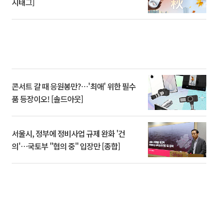
시태그]
콘서트 갈 때 응원봉만?⋯'최애' 위한 필수
품 등장이오! [솔드아웃]
서울시, 정부에 정비사업 규제 완화 '건
의'⋯국토부 "협의 중" 입장만 [종합]