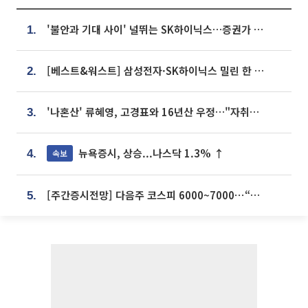
'불안과 기대 사이' 널뛰는 SK하이닉스…증권가 "HBM4·LTA 기반 펀터멘털 견고"
1.
[베스트&워스트] 삼성전자·SK하이닉스 밀린 한 주…상상인증권은 85% 급등
2.
'나혼산' 류혜영, 고경표와 16년산 우정…"자취방서 부모님과 마주쳐"
3.
뉴욕증시, 상승...나스닥 1.3% ↑
속보
4.
[주간증시전망] 다음주 코스피 6000~7000⋯“外人 수급은 정책이 변수”
5.