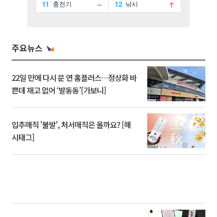
주요뉴스
22일 만에 다시 문 연 홈플러스…정상화 바
쁜데 재고 없어 ‘발동동’[가보니]
입추매직 '불발', 처서매직은 올까요? [해
시태그]