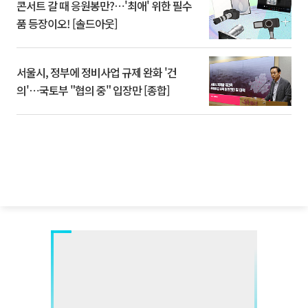
콘서트 갈 때 응원봉만?⋯'최애' 위한 필수
품 등장이오! [솔드아웃]
서울시, 정부에 정비사업 규제 완화 '건
의'⋯국토부 "협의 중" 입장만 [종합]