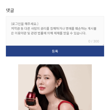
댓글
0 / 300