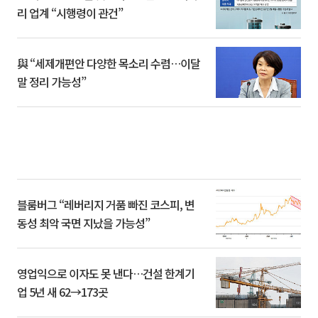
리 업계 “시행령이 관건”
與 “세제개편안 다양한 목소리 수렴…이달
말 정리 가능성”
블룸버그 “레버리지 거품 빠진 코스피, 변
동성 최악 국면 지났을 가능성”
영업익으로 이자도 못 낸다…건설 한계기
업 5년 새 62→173곳