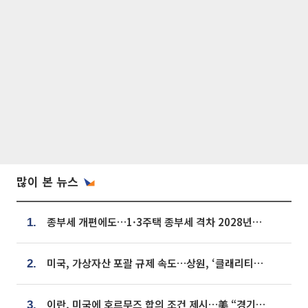
많이 본 뉴스
종부세 개편에도…1·3주택 종부세 격차 2028년부터 확대
1.
미국, 가상자산 포괄 규제 속도…상원, ‘클래리티법’ 9월 절차투표 추진
2.
이란, 미국에 호르무즈 합의 조건 제시…美 “경기 아직 안 끝나” [종합]
3.