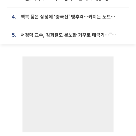
맥북 품은 삼성에 ‘중국산’ 맹추격⋯커지는 노트북 OLED 시장
4.
서경덕 교수, 김희철도 분노한 거꾸로 태극기⋯"엉터리는 아냐, 아쉬울 뿐"
5.