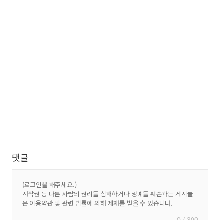
댓글
0 / 300