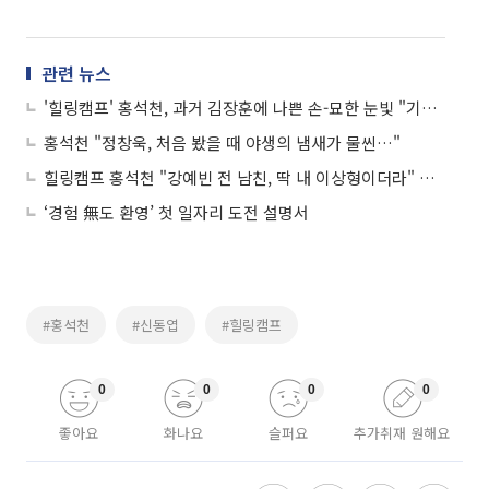
관련 뉴스
'힐링캠프' 홍석천, 과거 김장훈에 나쁜 손-묘한 눈빛 "기분 괜찮네"
홍석천 "정창욱, 처음 봤을 때 야생의 냄새가 물씬…"
힐링캠프 홍석천 "강예빈 전 남친, 딱 내 이상형이더라" 깜짝 발언
‘경험 無도 환영’ 첫 일자리 도전 설명서
#홍석천
#신동엽
#힐링캠프
0
0
0
0
좋아요
화나요
슬퍼요
추가취재 원해요