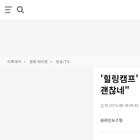
이투데이
문화·라이프
방송/TV
'힐링캠프'
괜찮네"
입력 2015-08-18 09:45
온라인뉴스팀