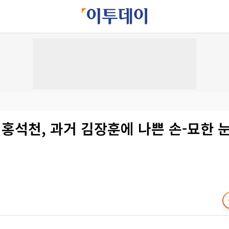
 홍석천, 과거 김장훈에 나쁜 손-묘한 