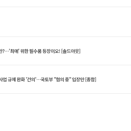
?⋯'최애' 위한 필수품 등장이오! [솔드아웃]
업 규제 완화 '건의'⋯국토부 "협의 중" 입장만 [종합]