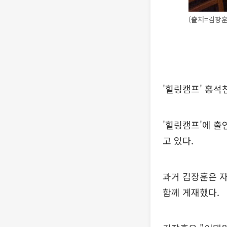
(출처=김장훈 
'힐링캠프' 홍석
'힐링캠프'에 출
고 있다.
과거 김장훈은 
함께 게재했다.