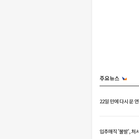
주요뉴스
22일 만에 다시 문 
입추매직 '불발', 처