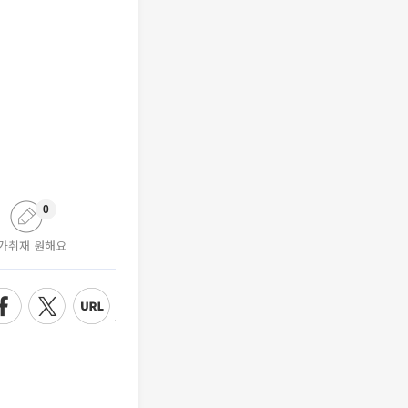
0
가취재 원해요