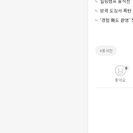
힐링캠프 홍석천 "
방콕 도심서 폭탄 
‘경험 無도 환영’
#홍석천
0
좋아요