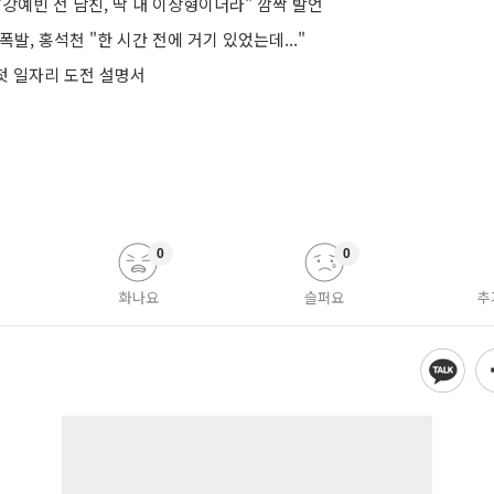
강예빈 전 남친, 딱 내 이상형이더라" 깜짝 발언
폭발, 홍석천 "한 시간 전에 거기 있었는데..."
 첫 일자리 도전 설명서
0
0
화나요
슬퍼요
추