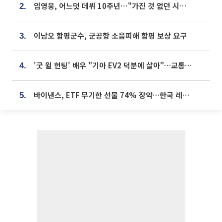
임영웅, 어느덧 데뷔 10주년⋯"가진 것 없던 시절, 내 앞엔 20명의 팬뿐"
2.
이남오 함평군수, 군공항 소음피해 함평 보상 요구
3.
'굿 윌 헌팅' 배우 "기아 EV2 덕분에 살아"…교통사고 후 안전성 극찬
4.
바이낸스, ETF 무기한 선물 74% 장악…한국 레버리지 ETF 거래 급증 [e가상자산]
5.