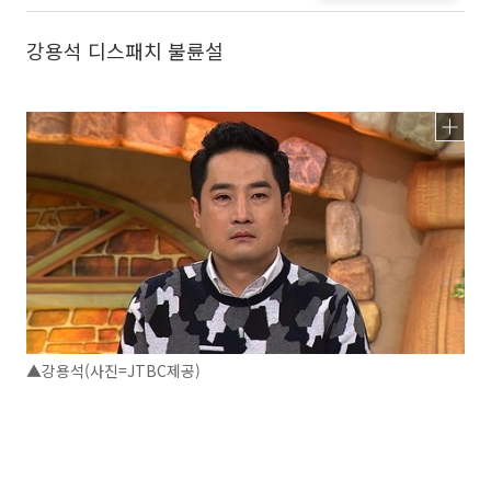
강용석 디스패치 불륜설
▲강용석(사진=JTBC제공)