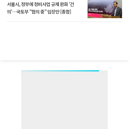
서울시, 정부에 정비사업 규제 완화 '건
의'⋯국토부 "협의 중" 입장만 [종합]