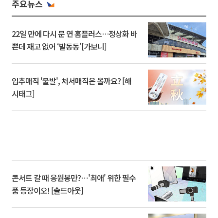
주요뉴스
22일 만에 다시 문 연 홈플러스…정상화 바
쁜데 재고 없어 ‘발동동’[가보니]
입추매직 '불발', 처서매직은 올까요? [해
시태그]
콘서트 갈 때 응원봉만?⋯'최애' 위한 필수
품 등장이오! [솔드아웃]