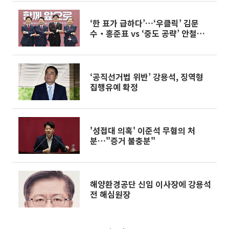
‘한 표가 급하다’…‘우클릭’ 김문
수‧홍준표 vs ‘중도 공략’ 안철
수‧한동훈
‘공직선거법 위반’ 강용석, 징역형
집행유예 확정
'성접대 의혹' 이준석 무혐의 처
분…"증거 불충분"
해양환경공단 신임 이사장에 강용석
전 해심원장