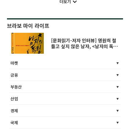
더보기
브라보 마이 라이프
[문화읽기-저자 인터뷰] 영원히 철
들고 싶지 않은 남자, <남자의 독립
> 저자 이봉규
마켓
금융
부동산
산업
경제
국제