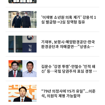
'이재명 소년원 의혹 제기' 강용석 1
심 벌금형→2심 징역형 집유
기재부, 보령시·해양환경공단·한국
환경공단과 자매결연…"상생소비
활성화"
김문수 '강경 투쟁'·안철수 '인적 쇄
신' 등…국힘 당권주자 표심 경쟁 본
격화
“79년 의정사에 YS가 유일”...이준
석, 의원직 제명 가능할까