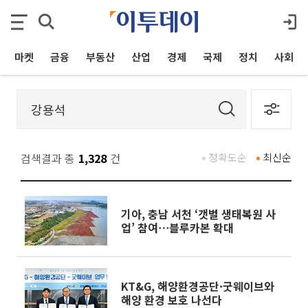
마켓
금융
부동산
산업
경제
국제
정치
사회
검색결과 총
1,328
건
정확도순
최신순
기아, 충남 서천 ‘갯벌 생태복원 사
업’ 참여⋯블루카본 확대
KT&G, 해양환경공단·굿웨이브와
해양 환경 보호 나선다