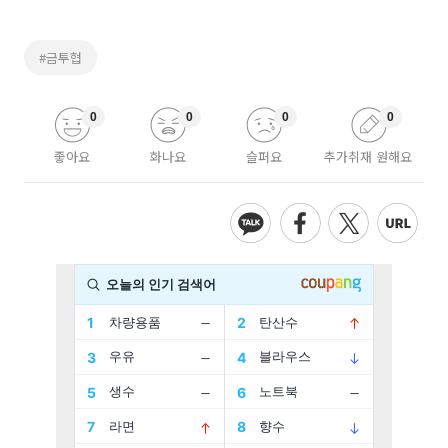
#금투협
0
0
0
0
좋아요
화나요
슬퍼요
추가취재 원해요