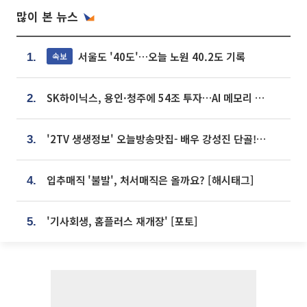
많이 본 뉴스
서울도 '40도'…오늘 노원 40.2도 기록
속보
1.
SK하이닉스, 용인·청주에 54조 투자…AI 메모리 생산기지 키운다
2.
'2TV 생생정보' 오늘방송맛집- 배우 강성진 단골! 쌀국수ㆍ푸팟퐁 커리 맛집 '블○○○'
3.
입추매직 '불발', 처서매직은 올까요? [해시태그]
4.
'기사회생, 홈플러스 재개장' [포토]
5.