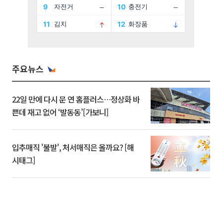
주요뉴스
22일 만에 다시 문 연 홈플러스…정상화 바
쁜데 재고 없어 ‘발동동’[가보니]
입추매직 '불발', 처서매직은 올까요? [해
시태그]