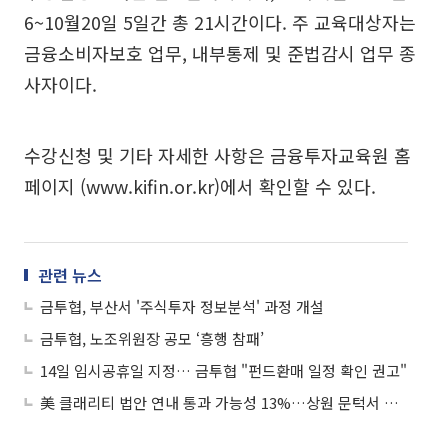
6~10월20일 5일간 총 21시간이다. 주 교육대상자는
금융소비자보호 업무, 내부통제 및 준법감시 업무 종
사자이다.
수강신청 및 기타 자세한 사항은 금융투자교육원 홈
페이지 (www.kifin.or.kr)에서 확인할 수 있다.
관련 뉴스
금투협, 부산서 '주식투자 정보분석' 과정 개설
금투협, 노조위원장 공모 ‘흥행 참패’
14일 임시공휴일 지정… 금투협 "펀드환매 일정 확인 권고"
美 클래리티 법안 연내 통과 가능성 13%…상원 문턱서 제동