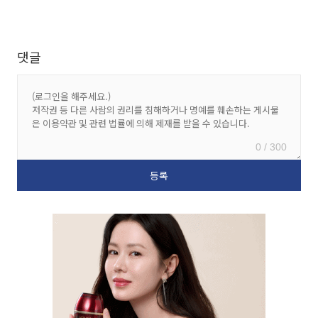
댓글
0 / 300