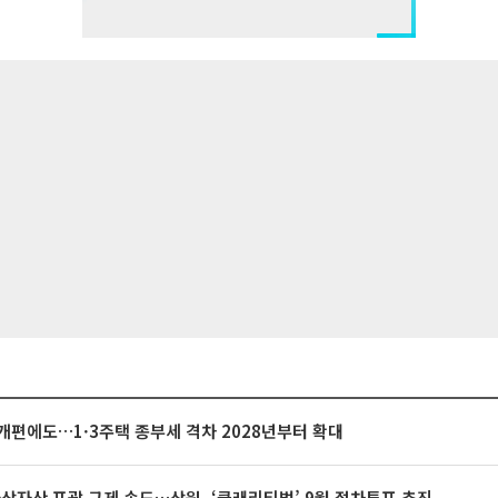
개편에도…1·3주택 종부세 격차 2028년부터 확대
가상자산 포괄 규제 속도…상원, ‘클래리티법’ 9월 절차투표 추진