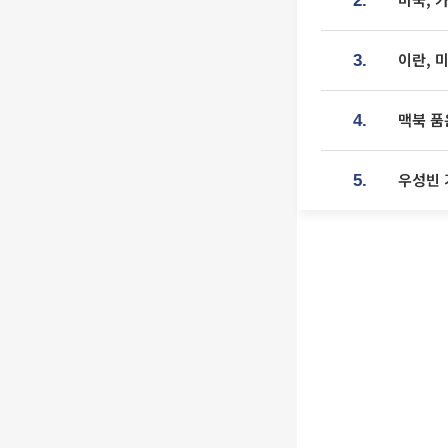
2.
이란, 
3.
맥북 품
4.
우성빈 
5.