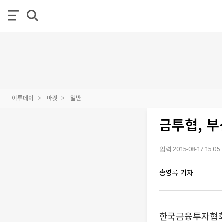
이투데이
마켓
일반
금투협, 부
입력 2015-08-17 15:05
송영록 기자
한국금융투자협회