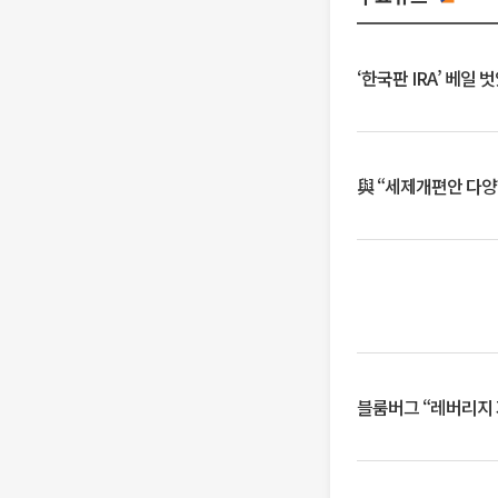
‘한국판 IRA’ 베
與 “세제개편안 다양
블룸버그 “레버리지 