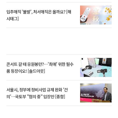
입추매직 '불발', 처서매직은 올까요? [해
시태그]
콘서트 갈 때 응원봉만?⋯'최애' 위한 필수
품 등장이오! [솔드아웃]
서울시, 정부에 정비사업 규제 완화 '건
의'⋯국토부 "협의 중" 입장만 [종합]