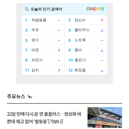
주요뉴스
22일 만에 다시 문 연 홈플러스…정상화 바
쁜데 재고 없어 ‘발동동’[가보니]