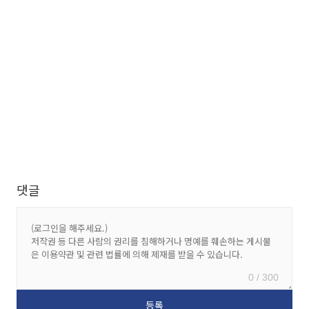
댓글
0 / 300