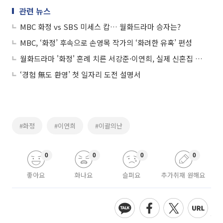
관련 뉴스
MBC 화정 vs SBS 미세스 캅… 월화드라마 승자는?
MBC, ‘화정’ 후속으로 손영목 작가의 ‘화려한 유혹’ 편성
월화드라마 '화정' 혼례 치른 서강준·이연희, 실제 신혼집 위치와 후손 누구?
‘경험 無도 환영’ 첫 일자리 도전 설명서
#화정
#이연희
#이괄의난
0
0
0
0
좋아요
화나요
슬퍼요
추가취재 원해요