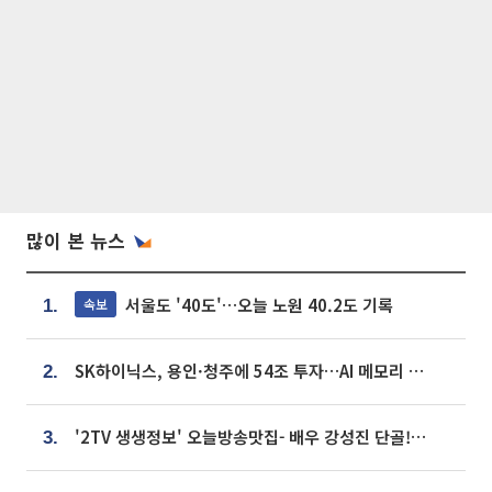
많이 본 뉴스
서울도 '40도'…오늘 노원 40.2도 기록
속보
1.
SK하이닉스, 용인·청주에 54조 투자…AI 메모리 생산기지 키운다
2.
'2TV 생생정보' 오늘방송맛집- 배우 강성진 단골! 쌀국수ㆍ푸팟퐁 커리 맛집 '블○○○'
3.