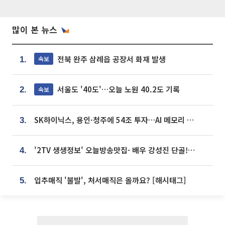
많이 본 뉴스
전북 완주 삼례읍 공장서 화재 발생
속보
1.
서울도 '40도'…오늘 노원 40.2도 기록
속보
2.
SK하이닉스, 용인·청주에 54조 투자…AI 메모리 생산기지 키운다
3.
'2TV 생생정보' 오늘방송맛집- 배우 강성진 단골! 쌀국수ㆍ푸팟퐁 커리 맛집 '블○○○'
4.
입추매직 '불발', 처서매직은 올까요? [해시태그]
5.