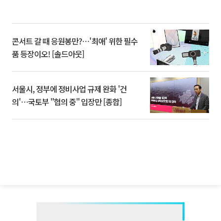
콘서트 갈 때 응원봉만?⋯'최애' 위한 필수
품 등장이오! [솔드아웃]
서울시, 정부에 정비사업 규제 완화 '건
의'⋯국토부 "협의 중" 입장만 [종합]