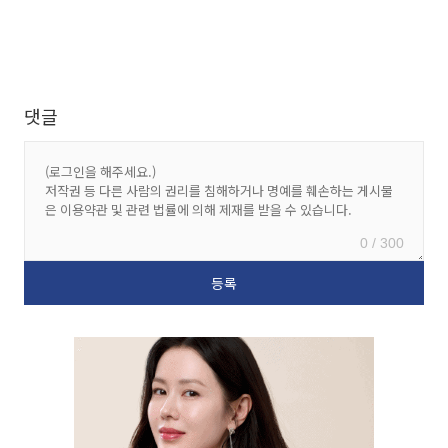
댓글
0 / 300