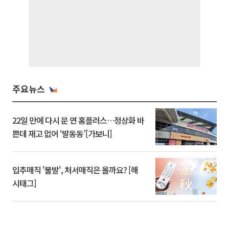
주요뉴스
22일 만에 다시 문 연 홈플러스…정상화 바
쁜데 재고 없어 ‘발동동’[가보니]
입추매직 '불발', 처서매직은 올까요? [해
시태그]