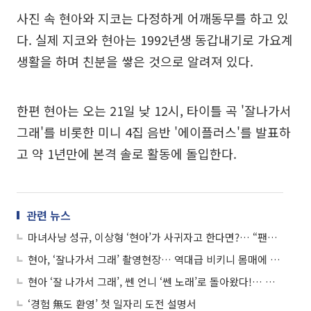
사진 속 현아와 지코는 다정하게 어깨동무를 하고 있
다. 실제 지코와 현아는 1992년생 동갑내기로 가요계
생활을 하며 친분을 쌓은 것으로 알려져 있다.
한편 현아는 오는 21일 낮 12시, 타이틀 곡 '잘나가서
그래'를 비롯한 미니 4집 음반 '에이플러스'를 발표하
고 약 1년만에 본격 솔로 활동에 돌입한다.
관련 뉴스
마녀사냥 성규, 이상형 ‘현아’가 사귀자고 한다면?… “팬들 생각해 몰래 만날 것”
현아, ‘잘나가서 그래’ 촬영현장… 역대급 비키니 몸매에 남성팬들 ‘탄성’
현아 ‘잘 나가서 그래’, 쎈 언니 ‘쎈 노래’로 돌아왔다!… 비투비 정일훈 의기투합
‘경험 無도 환영’ 첫 일자리 도전 설명서