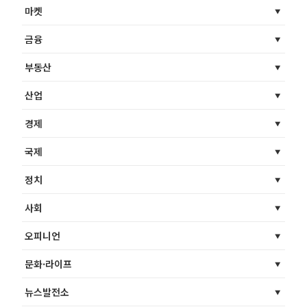
마켓
금융
부동산
산업
경제
국제
정치
사회
오피니언
문화·라이프
뉴스발전소