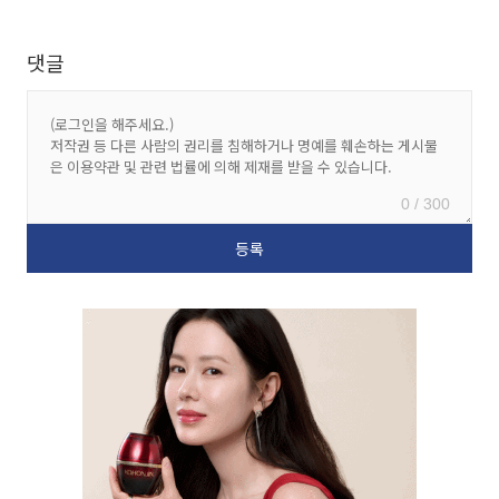
댓글
0 / 300