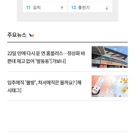
주요뉴스
22일 만에 다시 문 연 홈플러스…정상화 바
쁜데 재고 없어 ‘발동동’[가보니]
입추매직 '불발', 처서매직은 올까요? [해
시태그]