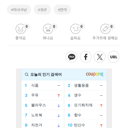
#마녀사냥
#성규
#현아
0
0
0
0
좋아요
화나요
슬퍼요
추가취재 원해요