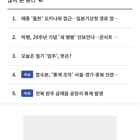
태풍 '돌핀' 오키나와 접근…일본기상청 경로 업데이트
1.
빅뱅, 20주년 기념 '새 뱅봉' 선보인다⋯콘서트 앞두고 팝업 개최
2.
오늘은 절기 '입추', 뜻은?
3.
합수본, '통계 조작' 서울·경기·충북 선관위 등 추가 압수수색
속보
4.
전북 완주 삼례읍 공장서 화재 발생
속보
5.