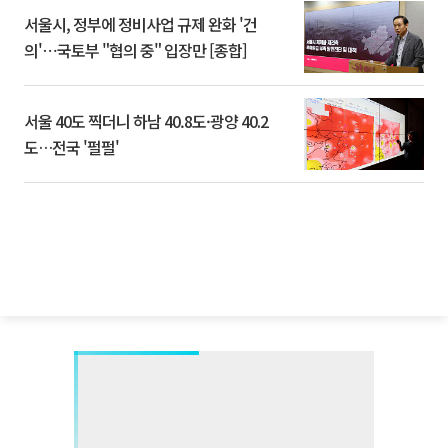
서울시, 정부에 정비사업 규제 완화 '건
의'⋯국토부 "협의 중" 입장만 [종합]
서울 40도 찍더니 하남 40.8도·광양 40.2
도…전국 '펄펄'