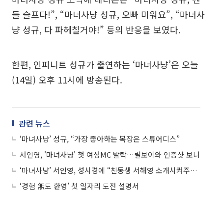
들 슬프다!”, “마녀사냥 성규, 오빠 미워요”, “마녀사
냥 성규, 다 파헤칠거야!” 등의 반응을 보였다.
한편, 인피니트 성규가 출연하는 ‘마녀사냥’은 오늘
(14일) 오후 11시에 방송된다.
관련 뉴스
‘마녀사냥’ 성규, “가장 좋아하는 복장은 스튜어디스”
서인영, '마녀사냥' 첫 여성MC 발탁…릴보이와 인증샷 보니
‘마녀사냥’ 서인영, 성시경에 “친동생 서해영 소개시켜주겠다”
‘경험 無도 환영’ 첫 일자리 도전 설명서