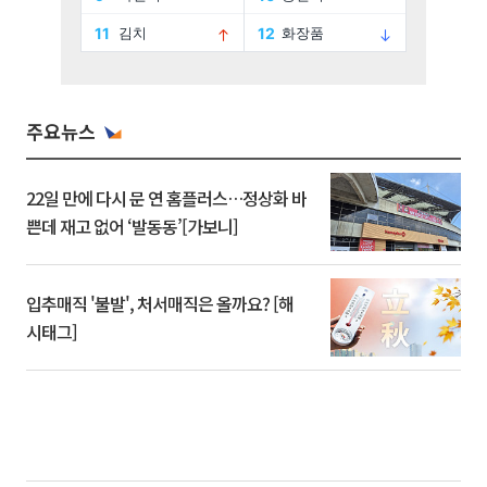
주요뉴스
22일 만에 다시 문 연 홈플러스…정상화 바
쁜데 재고 없어 ‘발동동’[가보니]
입추매직 '불발', 처서매직은 올까요? [해
시태그]