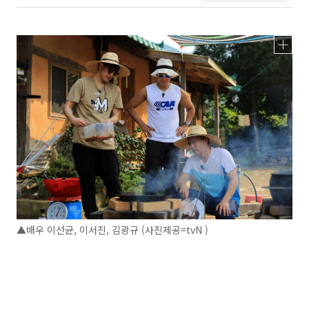
▲배우 이선균, 이서진, 김광규 (사진제공=tvN )