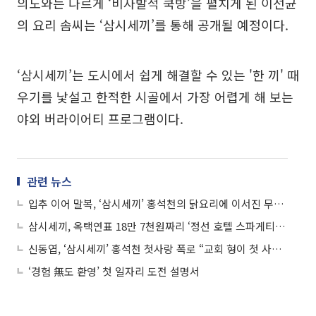
의도와는 다르게 ‘비자발적 쿡방’을 펼치게 된 이선균
의 요리 솜씨는 ‘삼시세끼’를 통해 공개될 예정이다.
‘삼시세끼’는 도시에서 쉽게 해결할 수 있는 '한 끼' 때
우기를 낯설고 한적한 시골에서 가장 어렵게 해 보는
야외 버라이어티 프로그램이다.
관련 뉴스
입추 이어 말복, ‘삼시세끼’ 홍석천의 닭요리에 이서진 무한감동
삼시세끼, 옥택연표 18만 7천원짜리 ‘정선 호텔 스파게티’ 레시피는?
신동엽, ‘삼시세끼’ 홍석천 첫사랑 폭로 “교회 형이 첫 사랑이다”…헤어스타일은 절 오빠 느낌?
‘경험 無도 환영’ 첫 일자리 도전 설명서