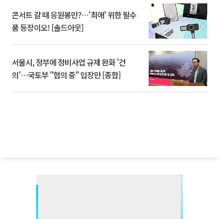
콘서트 갈 때 응원봉만?⋯'최애' 위한 필수
품 등장이오! [솔드아웃]
서울시, 정부에 정비사업 규제 완화 '건
의'⋯국토부 "협의 중" 입장만 [종합]