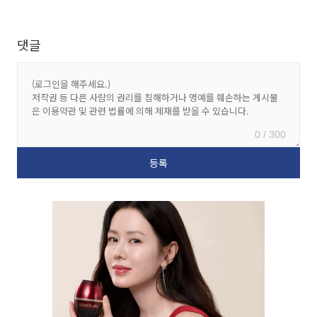
댓글
0 / 300