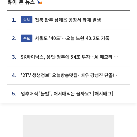
많이 본 뉴스
전북 완주 삼례읍 공장서 화재 발생
속보
1.
서울도 '40도'…오늘 노원 40.2도 기록
속보
2.
SK하이닉스, 용인·청주에 54조 투자…AI 메모리 생산기지 키운다
3.
'2TV 생생정보' 오늘방송맛집- 배우 강성진 단골! 쌀국수ㆍ푸팟퐁 커리 맛집 '블○○○'
4.
입추매직 '불발', 처서매직은 올까요? [해시태그]
5.