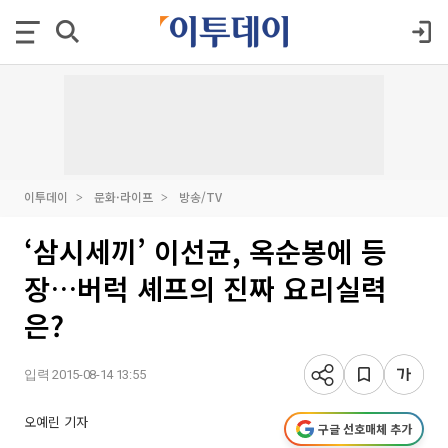
이투데이
문화·라이프
방송/TV
‘삼시세끼’ 이선균, 옥순봉에 등
장…버럭 셰프의 진짜 요리실력
은?
입력 2015-08-14 13:55
오예린 기자
구글 선호매체 추가