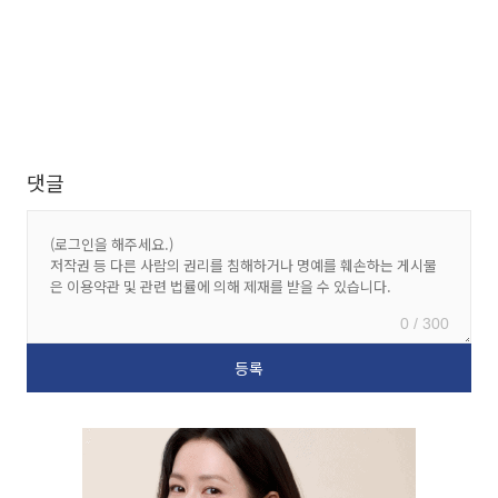
댓글
0 / 300