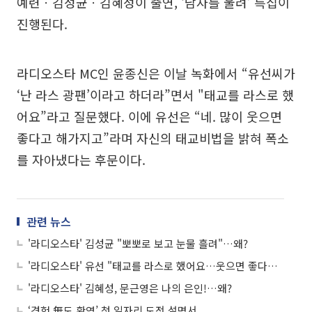
예련ㆍ김성균ㆍ김혜성이 출연, ‘남자를 울려’ 특집이
진행된다.
라디오스타 MC인 윤종신은 이날 녹화에서 “유선씨가
‘난 라스 광팬’이라고 하더라”면서 "태교를 라스로 했
어요”라고 질문했다. 이에 유선은 “네. 많이 웃으면
좋다고 해가지고”라며 자신의 태교비법을 밝혀 폭소
를 자아냈다는 후문이다.
관련 뉴스
'라디오스타' 김성균 "뽀뽀로 보고 눈물 흘려"…왜?
'라디오스타' 유선 "태교를 라스로 했어요…웃으면 좋다길래" 광팬 인증
'라디오스타' 김혜성, 문근영은 나의 은인!…왜?
‘경험 無도 환영’ 첫 일자리 도전 설명서