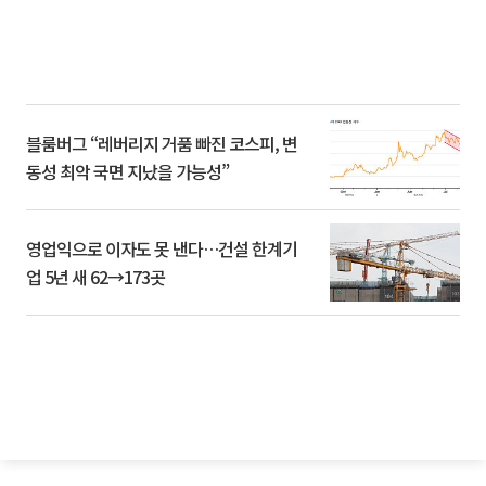
블룸버그 “레버리지 거품 빠진 코스피, 변
동성 최악 국면 지났을 가능성”
영업익으로 이자도 못 낸다…건설 한계기
업 5년 새 62→173곳