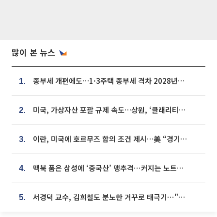
많이 본 뉴스
종부세 개편에도…1·3주택 종부세 격차 2028년부터 확대
1.
미국, 가상자산 포괄 규제 속도…상원, ‘클래리티법’ 9월 절차투표 추진
2.
이란, 미국에 호르무즈 합의 조건 제시…美 “경기 아직 안 끝나” [종합]
3.
맥북 품은 삼성에 ‘중국산’ 맹추격⋯커지는 노트북 OLED 시장
4.
서경덕 교수, 김희철도 분노한 거꾸로 태극기⋯"엉터리는 아냐, 아쉬울 뿐"
5.