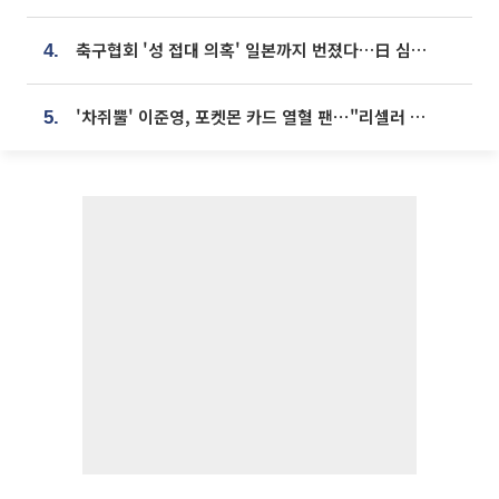
축구협회 '성 접대 의혹' 일본까지 번졌다…日 심판 실명 공개
4.
'차쥐뿔' 이준영, 포켓몬 카드 열혈 팬⋯"리셀러 처단할 것"
5.