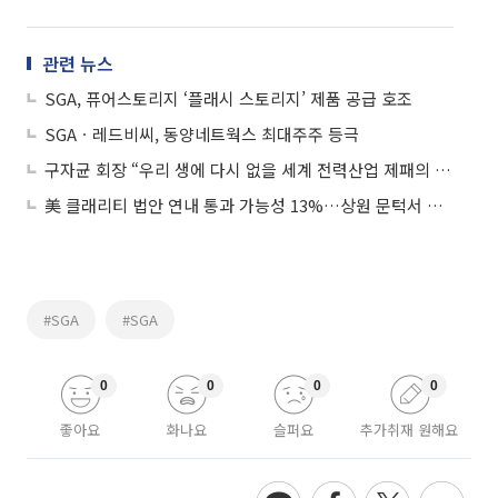
관련 뉴스
SGA, 퓨어스토리지 ‘플래시 스토리지’ 제품 공급 호조
SGAㆍ레드비씨, 동양네트웍스 최대주주 등극
구자균 회장 “우리 생에 다시 없을 세계 전력산업 제패의 기회 왔다”
美 클래리티 법안 연내 통과 가능성 13%…상원 문턱서 제동
#SGA
#SGA
0
0
0
0
좋아요
화나요
슬퍼요
추가취재 원해요