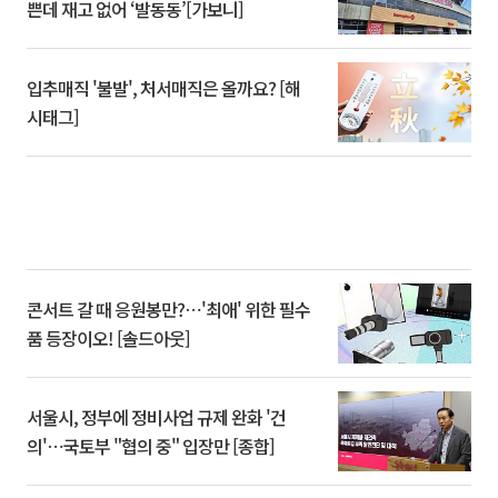
쁜데 재고 없어 ‘발동동’[가보니]
입추매직 '불발', 처서매직은 올까요? [해
시태그]
콘서트 갈 때 응원봉만?⋯'최애' 위한 필수
품 등장이오! [솔드아웃]
서울시, 정부에 정비사업 규제 완화 '건
의'⋯국토부 "협의 중" 입장만 [종합]