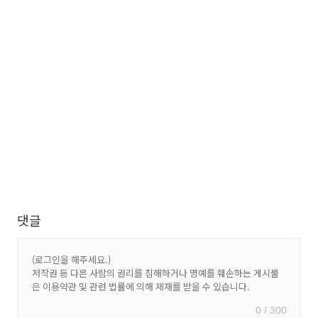
댓글
0 / 300