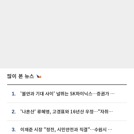
많이 본 뉴스
'불안과 기대 사이' 널뛰는 SK하이닉스…증권가 "HBM4·LTA 기반 펀터멘털 견고"
1.
'나혼산' 류혜영, 고경표와 16년산 우정…"자취방서 부모님과 마주쳐"
2.
이재준 시장 "정전, 시민안전과 직결"…수원시 비상대응체계 가동
3.