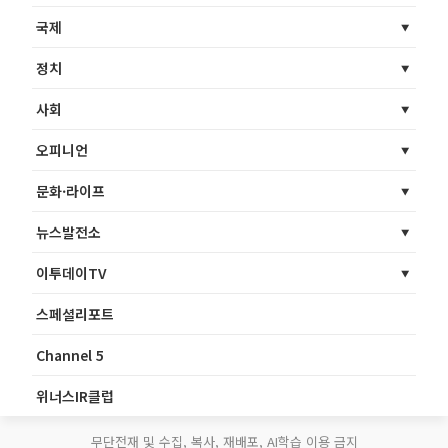
국제
정치
사회
오피니언
문화·라이프
뉴스발전소
이투데이TV
스페셜리포트
Channel 5
위너스IR클럽
무단전재 및 수집, 복사, 재배포, AI학습 이용 금지