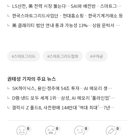
LS산전, 美 전력 시장 뚫는다…SAI와 배전반ㆍ스마트그리드 MOU 체결
한국스마트그리드사업단ㆍ현대홈쇼핑ㆍ한국기계거래소 등
美 클래리티 법안 연내 통과 가능성 13%…상원 문턱서 제동
#스마트그리드
#스마트그리드협회
#구자균
권태성 기자의 주요 뉴스
SK하이닉스, 용인·청주에 54조 투자…AI 메모리 생산기지 키운다
D램·낸드 모두 세계 1위…삼성, AI 메모리 '풀라인업'으로 승부
갤럭시 Z 폴드8, 사전판매 144만대 '역대 최대'…7년만에 갤노트10 기록 넘어
0
0
0
0