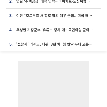
영끌 '주택공급' 대책 임박⋯비아파트·도심복합까지 총동원
2.
이란 “호르무즈 새 항로 합의 매우 근접...미국 배상 먼저”
3.
우성빈 기장군수 ‘유튜브 정치’에…국민의힘 군의원들 집단 반발
4.
'전참시' 리센느, 데뷔 '3년 차' 첫 연말 무대 오른다⋯"그동안 섭외 안 와"
5.