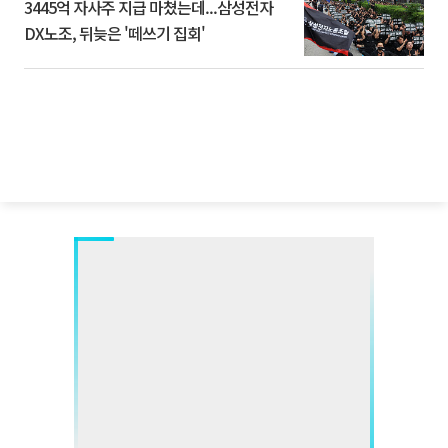
3445억 자사주 지급 마쳤는데...삼성전자
DX노조, 뒤늦은 '떼쓰기 집회'