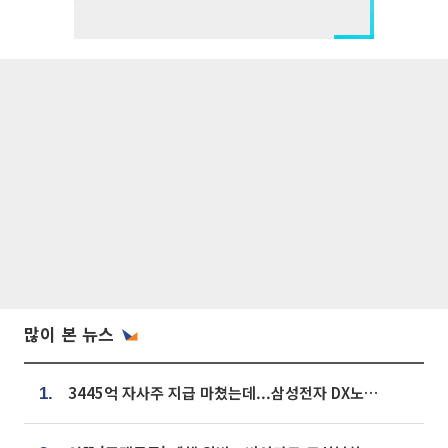
많이 본 뉴스
3445억 자사주 지급 마쳤는데...삼성전자 DX노조, 뒤늦은 '떼쓰기 집회'
1.