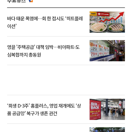
주요뉴스
바다 태운 폭염에…회 한 접시도 ‘히트플레
이션’
영끌 '주택공급' 대책 임박⋯비아파트·도
심복합까지 총동원
‘회생 D-3주’ 홈플러스, 영업 재개에도 ‘상
품 공급망’ 복구가 생존 관건