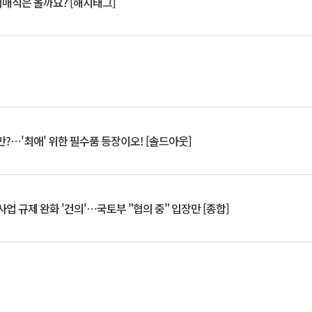
서매직은 올까요? [해시태그]
?⋯'최애' 위한 필수품 등장이오! [솔드아웃]
업 규제 완화 '건의'⋯국토부 "협의 중" 입장만 [종합]