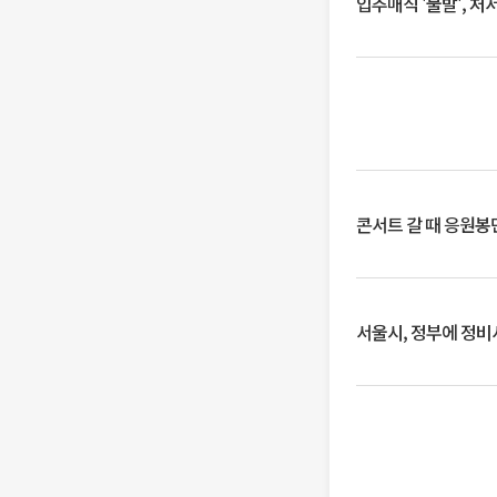
입추매직 '불발', 처
콘서트 갈 때 응원봉만
서울시, 정부에 정비사