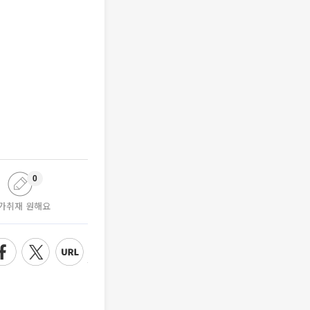
0
가취재 원해요