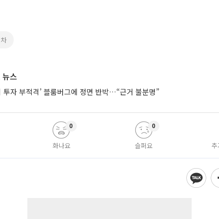
대차
 뉴스
시 투자 부적격’ 블룸버그에 정면 반박…“근거 불분명”
0
0
화나요
슬퍼요
추