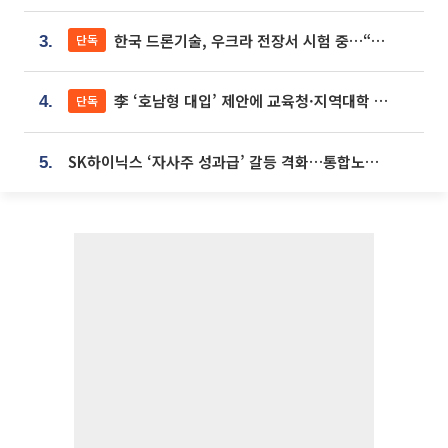
한국 드론기술, 우크라 전장서 시험 중…“스타트업 여러 곳 참여”
단독
3.
李 ‘호남형 대입’ 제안에 교육청·지역대학 서·논술형 입시 연계 '착수'
단독
4.
SK하이닉스 ‘자사주 성과급’ 갈등 격화…통합노조 출범 움직임
5.