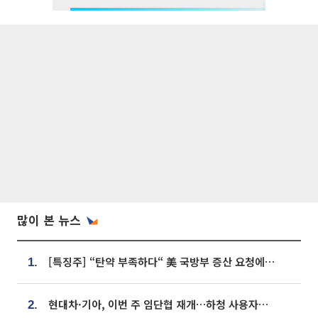
많이 본 뉴스
[특징주] “탄약 부족하다“ 美 국방부 증산 요청에⋯국내 방산주 급등세
1.
현대차·기아, 이번 주 임단협 재개…하청 사용자성 재심도 ‘변수’
2.