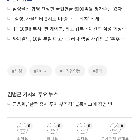
삼성물산 합병 찬성한 국민연금 6000억원 평가손실 봤다
"삼성, 사물인터넷서도 미-중 '샌드위치' 신세"
'IT 100대 부자' 빌 게이츠, 최고 갑부…이건희 삼성 회장 19위
싸이월드, 10월 부활 예고…그러나 핵심 사업안은 ‘추후 공개’
#삼성
#현대차
#대기업연봉
#롯데
김범근 기자의 주요 뉴스
금융위, ‘한국 증시 투자 부적격’ 블룸버그에 정면 반박…“근거 불분명”
0
0
0
0
좋아요
화나요
슬퍼요
추가취재 원해요