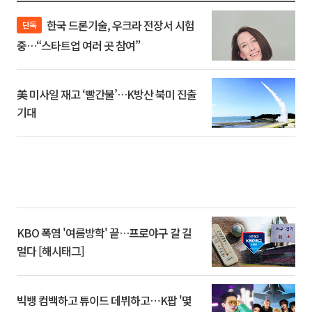
한국 드론기술, 우크라 전장서 시험
단독
중…“스타트업 여러 곳 참여”
美 미사일 재고 ‘빨간불’…K방산 북미 진출
기대
KBO 폭염 '여름방학' 끝…프로야구 갈 길
멀다 [해시태그]
빅뱅 컴백하고 튜이드 데뷔하고⋯K팝 '몇