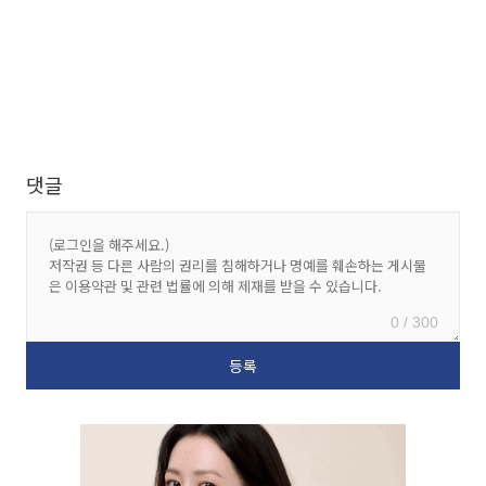
댓글
0 / 300