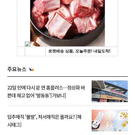
주요뉴스
22일 만에 다시 문 연 홈플러스…정상화 바
쁜데 재고 없어 ‘발동동’[가보니]
입추매직 '불발', 처서매직은 올까요? [해
시태그]