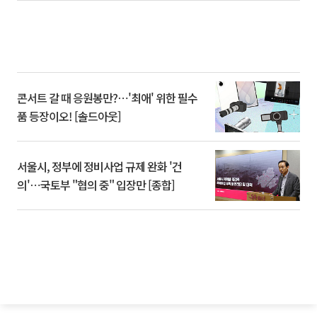
콘서트 갈 때 응원봉만?⋯'최애' 위한 필수
품 등장이오! [솔드아웃]
서울시, 정부에 정비사업 규제 완화 '건
의'⋯국토부 "협의 중" 입장만 [종합]