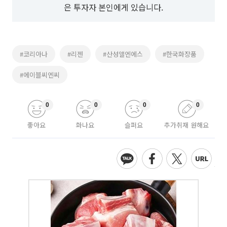
은 투자자 본인에게 있습니다.
#코리아나
#리젠
#산성앨엔에스
#한국화장품
#에이블씨엔씨
0
0
0
0
좋아요
화나요
슬퍼요
추가취재 원해요