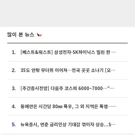
많이 본 뉴스
[베스트&워스트] 삼성전자·SK하이닉스 밀린 한 주…상상인증권은 85% 급등
1.
35도 안팎 무더위 이어져…전국 곳곳 소나기 [오늘 날씨]
2.
[주간증시전망] 다음주 코스피 6000~7000⋯“外人 수급은 정책이 변수”
3.
동해안은 시간당 80㎜ 폭우, 그 외 지역은 폭염…‘극과 극 날씨’
4.
뉴욕증시, 연준 금리인상 기대감 꺾이자 상승...S&P500 사상 최고치 [종합]
5.