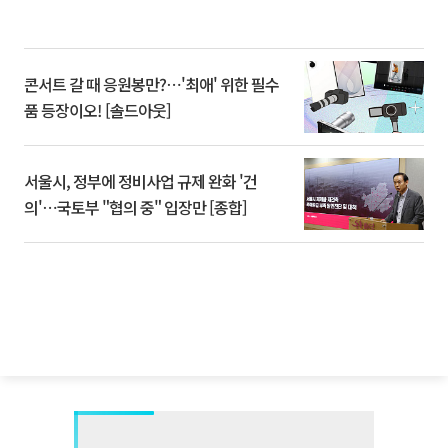
콘서트 갈 때 응원봉만?⋯'최애' 위한 필수
품 등장이오! [솔드아웃]
서울시, 정부에 정비사업 규제 완화 '건
의'⋯국토부 "협의 중" 입장만 [종합]