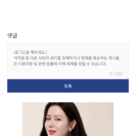
댓글
0 / 300