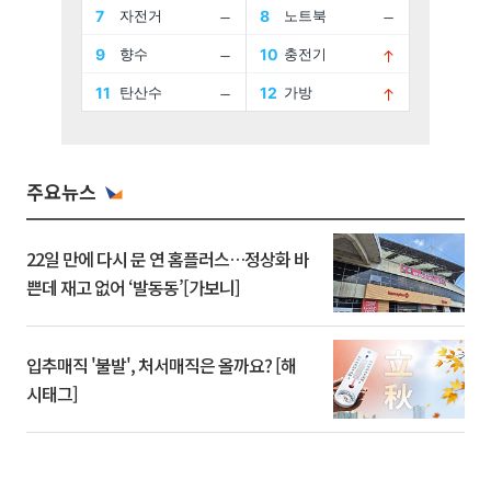
주요뉴스
22일 만에 다시 문 연 홈플러스…정상화 바
쁜데 재고 없어 ‘발동동’[가보니]
입추매직 '불발', 처서매직은 올까요? [해
시태그]