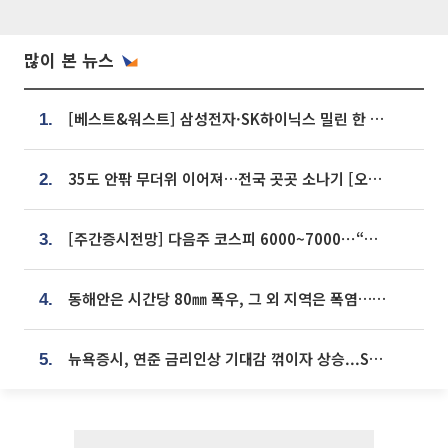
많이 본 뉴스
[베스트&워스트] 삼성전자·SK하이닉스 밀린 한 주…상상인증권은 85% 급등
1.
35도 안팎 무더위 이어져…전국 곳곳 소나기 [오늘 날씨]
2.
[주간증시전망] 다음주 코스피 6000~7000⋯“外人 수급은 정책이 변수”
3.
동해안은 시간당 80㎜ 폭우, 그 외 지역은 폭염…‘극과 극 날씨’
4.
뉴욕증시, 연준 금리인상 기대감 꺾이자 상승...S&P500 사상 최고치 [종합]
5.