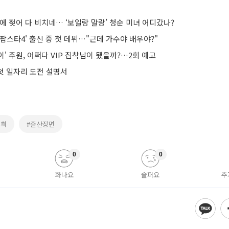
에 젖어 다 비치네… ‘보일랑 말랑’ 청순 미녀 어디갔나?
K팝스타4' 출신 중 첫 데뷔…"근데 가수야 배우야?"
' 주원, 어쩌다 VIP 집착남이 됐을까?…2회 예고
 첫 일자리 도전 설명서
태희
#출산장면
0
0
화나요
슬퍼요
추