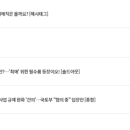
서매직은 올까요? [해시태그]
?⋯'최애' 위한 필수품 등장이오! [솔드아웃]
업 규제 완화 '건의'⋯국토부 "협의 중" 입장만 [종합]