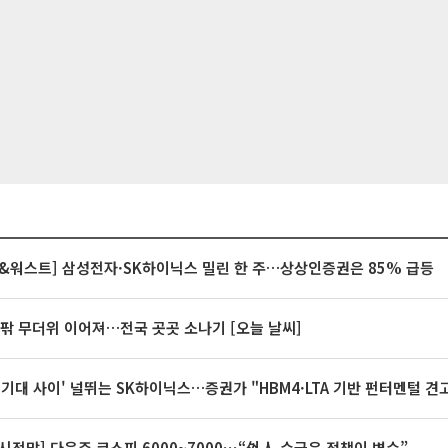
&워스트] 삼성전자·SK하이닉스 밀린 한 주…상상인증권은 85% 급등
안팎 무더위 이어져…전국 곳곳 소나기 [오늘 날씨]
 기대 사이' 널뛰는 SK하이닉스…증권가 "HBM4·LTA 기반 펀터멘털 견
시전망] 다음주 코스피 6000~7000⋯“外人 수급은 정책이 변수”