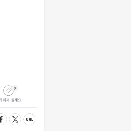
0
가취재 원해요