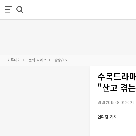
이투데이
문화·라이프
방송/TV
수목드라마 
"산고 겪는
입력 2015-08-06 20:29
엔터팀 기자