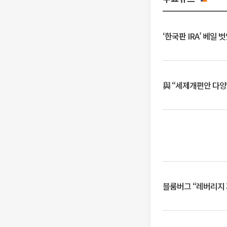
‘한국판 IRA’ 베
與 “세제개편안 다양
블룸버그 “레버리지 