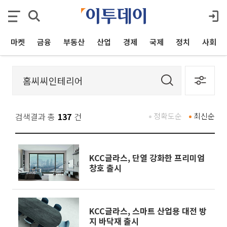
마켓
금융
부동산
산업
경제
국제
정치
사회
검색결과 총
137
건
정확도순
최신순
KCC글라스, 단열 강화한 프리미엄
창호 출시
KCC글라스, 스마트 산업용 대전 방
지 바닥재 출시