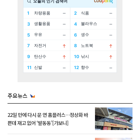
주요뉴스
22일 만에 다시 문 연 홈플러스…정상화 바
쁜데 재고 없어 ‘발동동’[가보니]