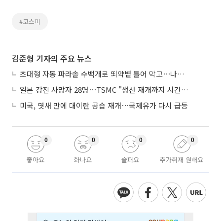
#코스피
김준형 기자의 주요 뉴스
초대형 자동 파라솔 수백개로 뙤약볕 틀어 막고⋯나라별 폭염 생존법
일본 강진 사망자 28명⋯TSMC "생산 재개까지 시간 필요해"
미국, 엿새 만에 대이란 공습 재개⋯국제유가 다시 급등
0
0
0
0
좋아요
화나요
슬퍼요
추가취재 원해요