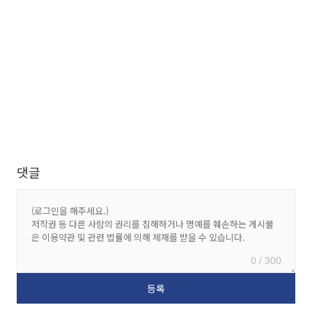
댓글
0 / 300