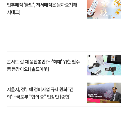
입추매직 '불발', 처서매직은 올까요? [해
시태그]
콘서트 갈 때 응원봉만?⋯'최애' 위한 필수
품 등장이오! [솔드아웃]
서울시, 정부에 정비사업 규제 완화 '건
의'⋯국토부 "협의 중" 입장만 [종합]