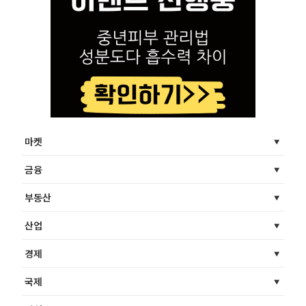
마켓
금융
부동산
산업
경제
국제