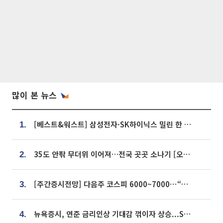
많이 본 뉴스
[베스트&워스트] 삼성전자·SK하이닉스 밀린 한 주…상상인증권은 85% 급등
1.
35도 안팎 무더위 이어져…전국 곳곳 소나기 [오늘 날씨]
2.
[주간증시전망] 다음주 코스피 6000~7000⋯“外人 수급은 정책이 변수”
3.
뉴욕증시, 연준 금리인상 기대감 꺾이자 상승...S&P500 사상 최고치 [종합]
4.