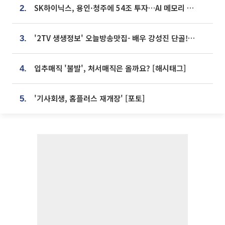
SK하이닉스, 용인·청주에 54조 투자…AI 메모리 생산기지 키운다
2.
'2TV 생생정보' 오늘방송맛집- 배우 강성진 단골! 쌀국수ㆍ푸팟퐁 커리 맛집 '블○○○'
3.
입추매직 '불발', 처서매직은 올까요? [해시태그]
4.
'기사회생, 홈플러스 재개장' [포토]
5.