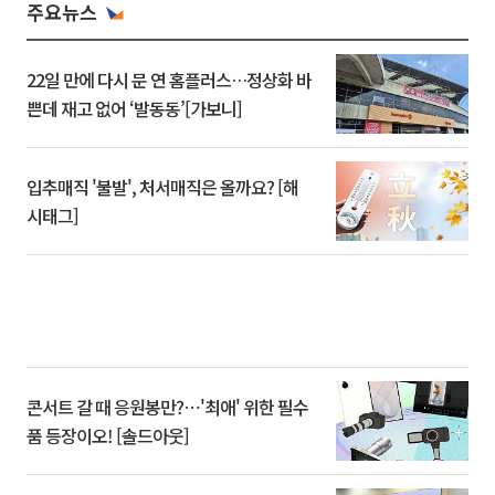
주요뉴스
22일 만에 다시 문 연 홈플러스…정상화 바
쁜데 재고 없어 ‘발동동’[가보니]
입추매직 '불발', 처서매직은 올까요? [해
시태그]
콘서트 갈 때 응원봉만?⋯'최애' 위한 필수
품 등장이오! [솔드아웃]