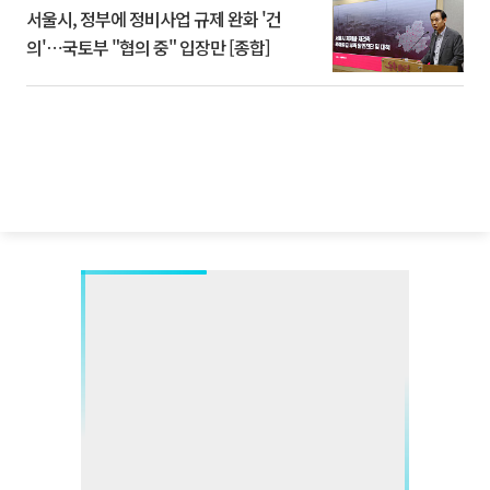
서울시, 정부에 정비사업 규제 완화 '건
의'⋯국토부 "협의 중" 입장만 [종합]