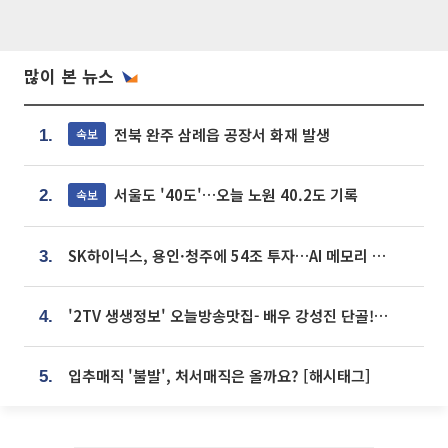
많이 본 뉴스
전북 완주 삼례읍 공장서 화재 발생
속보
1.
서울도 '40도'…오늘 노원 40.2도 기록
속보
2.
SK하이닉스, 용인·청주에 54조 투자…AI 메모리 생산기지 키운다
3.
'2TV 생생정보' 오늘방송맛집- 배우 강성진 단골! 쌀국수ㆍ푸팟퐁 커리 맛집 '블○○○'
4.
입추매직 '불발', 처서매직은 올까요? [해시태그]
5.