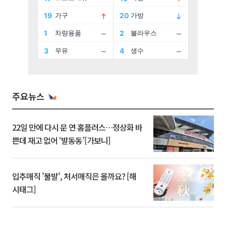
주요뉴스
22일 만에 다시 문 연 홈플러스…정상화 바
쁜데 재고 없어 ‘발동동’[가보니]
입추매직 '불발', 처서매직은 올까요? [해
시태그]