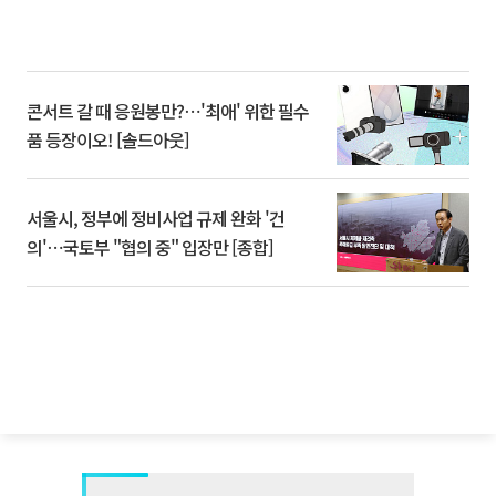
콘서트 갈 때 응원봉만?⋯'최애' 위한 필수
품 등장이오! [솔드아웃]
서울시, 정부에 정비사업 규제 완화 '건
의'⋯국토부 "협의 중" 입장만 [종합]