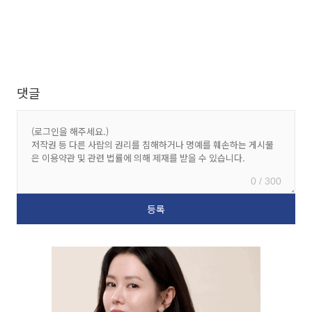
댓글
0 / 300