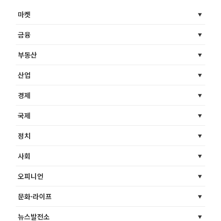
마켓
금융
부동산
산업
경제
국제
정치
사회
오피니언
문화·라이프
뉴스발전소