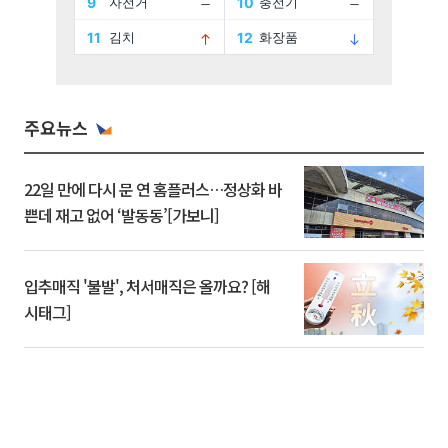
주요뉴스
22일 만에 다시 문 연 홈플러스…정상화 바
쁜데 재고 없어 ‘발동동’[가보니]
입추매직 '불발', 처서매직은 올까요? [해
시태그]