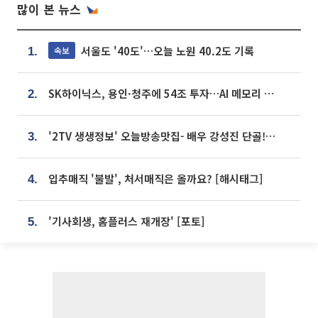
많이 본 뉴스
서울도 '40도'…오늘 노원 40.2도 기록
속보
1.
SK하이닉스, 용인·청주에 54조 투자…AI 메모리 생산기지 키운다
2.
'2TV 생생정보' 오늘방송맛집- 배우 강성진 단골! 쌀국수ㆍ푸팟퐁 커리 맛집 '블○○○'
3.
입추매직 '불발', 처서매직은 올까요? [해시태그]
4.
'기사회생, 홈플러스 재개장' [포토]
5.