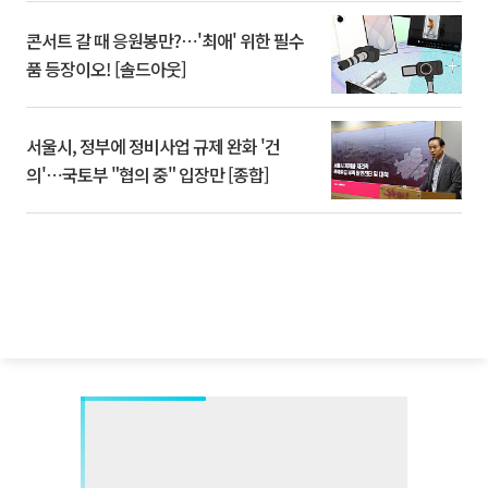
콘서트 갈 때 응원봉만?⋯'최애' 위한 필수
품 등장이오! [솔드아웃]
서울시, 정부에 정비사업 규제 완화 '건
의'⋯국토부 "협의 중" 입장만 [종합]