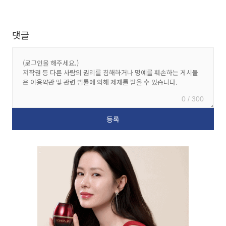
댓글
0 / 300