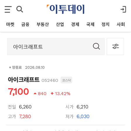
마켓
금융
부동산
산업
경제
국제
정치
사회
장종료
2026.08.10
아이크래프트
052460
코스닥
7,100
840
13.42%
전일
시가
6,260
6,210
고가
저가
7,280
6,030