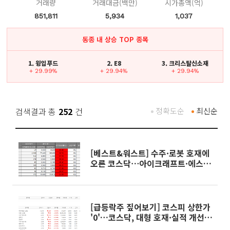
거래량
거래대금(백만)
시가총액(억)
851,811
5,934
1,037
동종 내 상승 TOP 종목
1. 윙입푸드
2. E8
3. 크리스탈신소재
+ 29.99%
+ 29.94%
+ 29.94%
검색결과 총
252
건
정확도순
최신순
[베스트&워스트] 수주·로봇 호재에
오른 코스닥⋯아이크래프트·에스
피지 30%대↑
[급등락주 짚어보기] 코스피 상한가
'0'…코스닥, 대형 호재·실적 개선
에 10개 종목 '上'