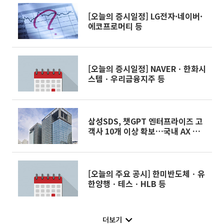
[오늘의 증시일정] LG전자·네이버·
에코프로머티 등
[오늘의 증시일정] NAVERㆍ한화시
스템ㆍ우리금융지주 등
삼성SDS, 챗GPT 엔터프라이즈 고
객사 10개 이상 확보…국내 AX 시
장 주도권 굳힌다
[오늘의 주요 공시] 한미반도체ㆍ유
한양행ㆍ테스ㆍHLB 등
더보기