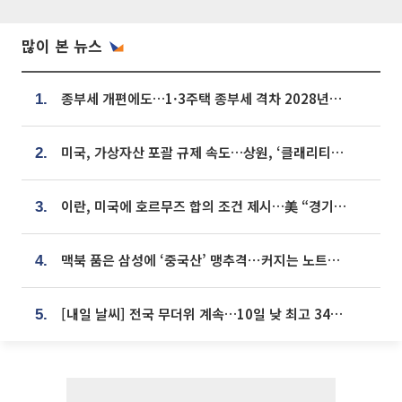
많이 본 뉴스
종부세 개편에도…1·3주택 종부세 격차 2028년부터 확대
1.
미국, 가상자산 포괄 규제 속도…상원, ‘클래리티법’ 9월 절차투표 추진
2.
이란, 미국에 호르무즈 합의 조건 제시…美 “경기 아직 안 끝나” [종합]
3.
맥북 품은 삼성에 ‘중국산’ 맹추격⋯커지는 노트북 OLED 시장
4.
[내일 날씨] 전국 무더위 계속…10일 낮 최고 34도 육박
5.