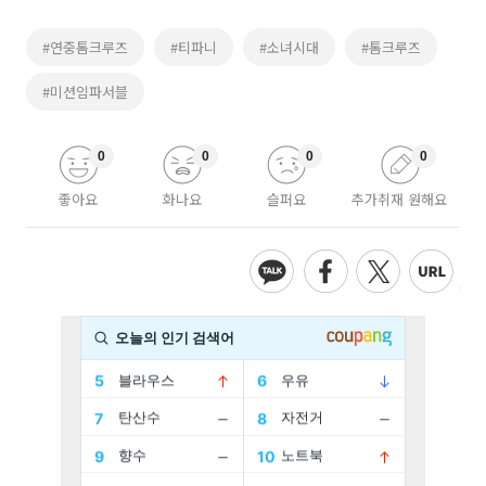
#연중톰크루즈
#티파니
#소녀시대
#톰크루즈
#미션임파서블
0
0
0
0
좋아요
화나요
슬퍼요
추가취재 원해요