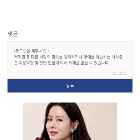
댓글
0 / 300