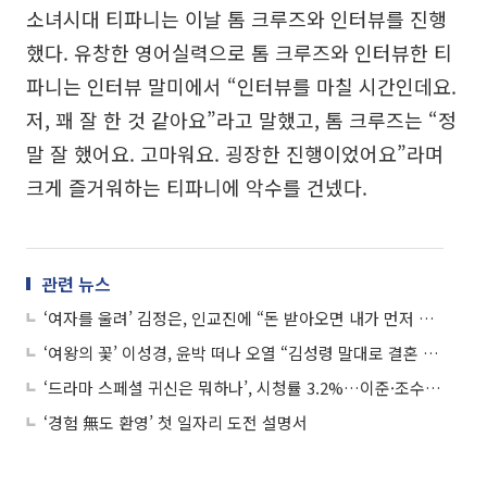
소녀시대 티파니는 이날 톰 크루즈와 인터뷰를 진행
했다. 유창한 영어실력으로 톰 크루즈와 인터뷰한 티
파니는 인터뷰 말미에서 “인터뷰를 마칠 시간인데요.
저, 꽤 잘 한 것 같아요”라고 말했고, 톰 크루즈는 “정
말 잘 했어요. 고마워요. 굉장한 진행이었어요”라며
크게 즐거워하는 티파니에 악수를 건넸다.
관련 뉴스
‘여자를 울려’ 김정은, 인교진에 “돈 받아오면 내가 먼저 죽을 줄 알아” 32회 예고
‘여왕의 꽃’ 이성경, 윤박 떠나 오열 “김성령 말대로 결혼 안 돼” 42회 예고
‘드라마 스페셜 귀신은 뭐하나’, 시청률 3.2%…이준·조수향 탄탄 연기력
‘경험 無도 환영’ 첫 일자리 도전 설명서