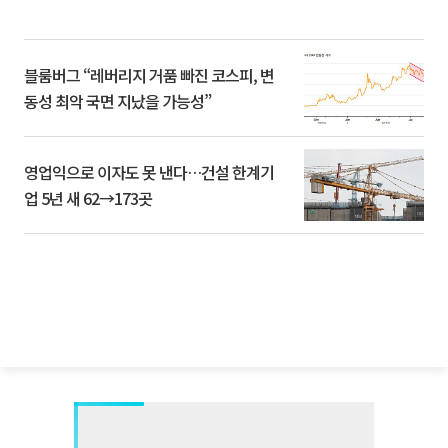
블룸버그 “레버리지 거품 빠진 코스피, 변
동성 최악 국면 지났을 가능성”
영업익으로 이자도 못 낸다…건설 한계기
업 5년 새 62→173곳