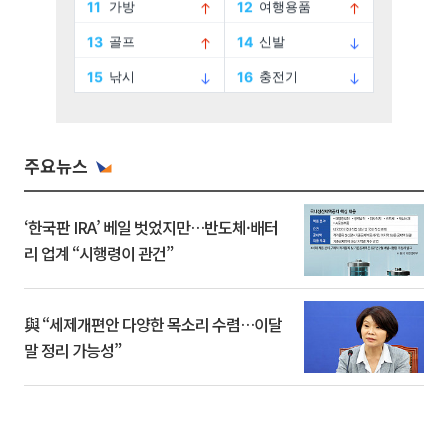
주요뉴스
‘한국판 IRA’ 베일 벗었지만…반도체·배터
리 업계 “시행령이 관건”
與 “세제개편안 다양한 목소리 수렴…이달
말 정리 가능성”