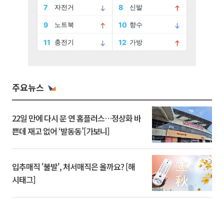
주요뉴스
22일 만에 다시 문 연 홈플러스…정상화 바
쁜데 재고 없어 ‘발동동’[가보니]
입추매직 '불발', 처서매직은 올까요? [해
시태그]