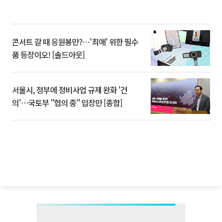
콘서트 갈 때 응원봉만?⋯'최애' 위한 필수
품 등장이오! [솔드아웃]
서울시, 정부에 정비사업 규제 완화 '건
의'⋯국토부 "협의 중" 입장만 [종합]