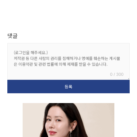
댓글
0 / 300