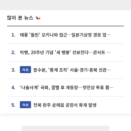
많이 본 뉴스
태풍 '돌핀' 오키나와 접근…일본기상청 경로 업데이트
1.
빅뱅, 20주년 기념 '새 뱅봉' 선보인다⋯콘서트 앞두고 팝업 개최
2.
합수본, '통계 조작' 서울·경기·충북 선관위 등 추가 압수수색
속보
3.
‘나솔사계’ 국화, 결별 후 재등장⋯첫인상 투표 휩쓸고 ‘인기녀’ 등극
4.
전북 완주 삼례읍 공장서 화재 발생
속보
5.