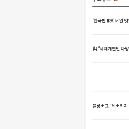
‘한국판 IRA’ 베
與 “세제개편안 다양
블룸버그 “레버리지 