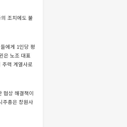
등의 조치에도 불
들에게 1인당 평
크윈은 노조 대표
심 주력 계열사로
간 협상 해결책이
임시주총은 창원사