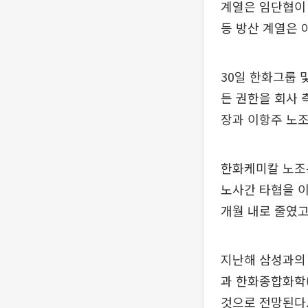
계열은 임단협이
등 방산 계열은 
30일 한화그룹 
든 권한을 회사 
장과 이항주 노
한화케미칼 노조는
노사간 타협을 이
개월 내로 줄였
지난해 삼성과의 
과 한화종합화학(
것으로 전망된다