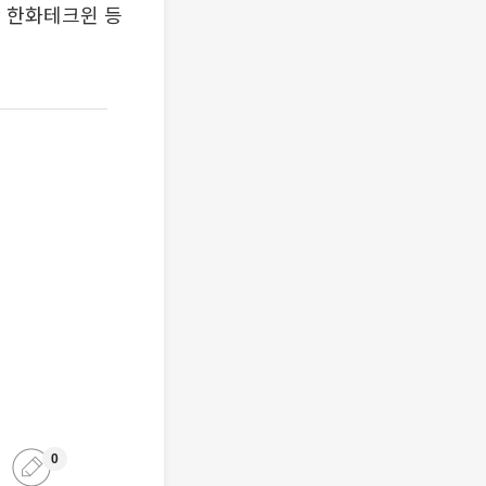
 한화테크윈 등
0