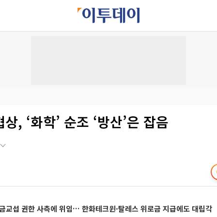
상, ‘화학’ 순조 ‘방산’은 잡음
임금교섭 권한 사측에 위임… 한화테크윈·탈레스 위로금 지급에도 대립각