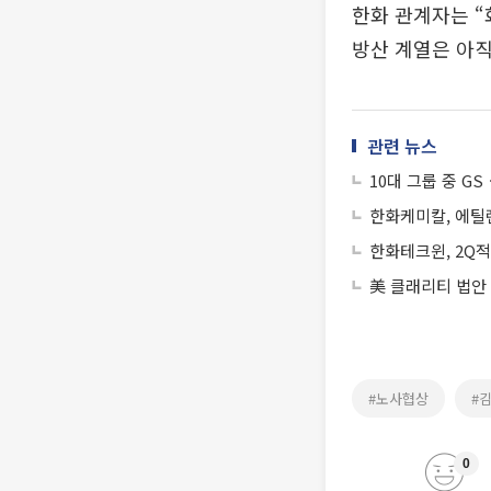
한화 관계자는 
방산 계열은 아직
관련 뉴스
10대 그룹 중 
한화케미칼, 에틸
한화테크윈, 2Q
美 클래리티 법안
#노사협상
#
0