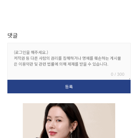
댓글
0 / 300