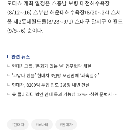
모터쇼 개최 일정은 △충남 보령 대천해수욕장
(8/12∼16) △부산 해운대해수욕장(8/20∼24) △서
울 제2롯데월드몰(8/28∼9/1) △대구 달서구 이월드
(9/5∼6) 순이다.
관련 뉴스
현대차그룹, ‘문화가 있는 날’ 업무협약 체결
‘고맙다 환율’ 현대차 3인방 오랜만에 ‘쾌속질주’
현대차, 8200억 투입 인도 3공장 내년 건설
美 클래리티 법안 연내 통과 가능성 13%…상원 문턱서 제동
#현대차
#쏘나타
#현대차