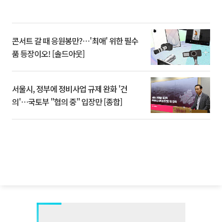
콘서트 갈 때 응원봉만?⋯'최애' 위한 필수
품 등장이오! [솔드아웃]
서울시, 정부에 정비사업 규제 완화 '건
의'⋯국토부 "협의 중" 입장만 [종합]