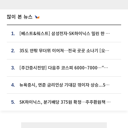
많이 본 뉴스
[베스트&워스트] 삼성전자·SK하이닉스 밀린 한 주…상상인증권은 85% 급등
1.
35도 안팎 무더위 이어져…전국 곳곳 소나기 [오늘 날씨]
2.
[주간증시전망] 다음주 코스피 6000~7000⋯“外人 수급은 정책이 변수”
3.
뉴욕증시, 연준 금리인상 기대감 꺾이자 상승...S&P500 사상 최고치 [종합]
4.
SK하이닉스, 분기배당 375원 확정…주주환원책 9월로 앞당겨 발표
5.