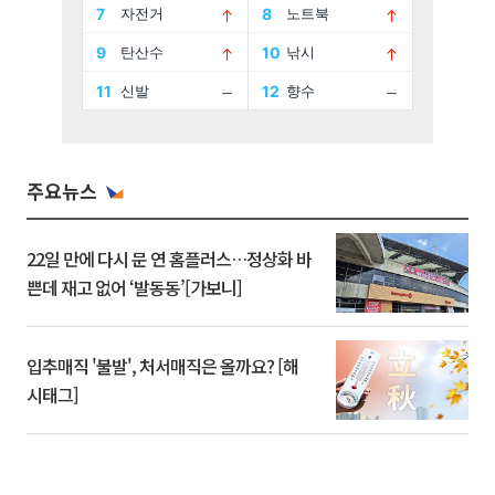
주요뉴스
22일 만에 다시 문 연 홈플러스…정상화 바
쁜데 재고 없어 ‘발동동’[가보니]
입추매직 '불발', 처서매직은 올까요? [해
시태그]