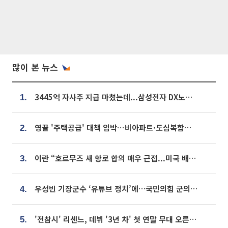
많이 본 뉴스
3445억 자사주 지급 마쳤는데...삼성전자 DX노조, 뒤늦은 '떼쓰기 집회'
1.
영끌 '주택공급' 대책 임박⋯비아파트·도심복합까지 총동원
2.
이란 “호르무즈 새 항로 합의 매우 근접...미국 배상 먼저”
3.
우성빈 기장군수 ‘유튜브 정치’에…국민의힘 군의원들 집단 반발
4.
'전참시' 리센느, 데뷔 '3년 차' 첫 연말 무대 오른다⋯"그동안 섭외 안 와"
5.