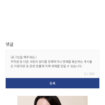
댓글
0 / 300