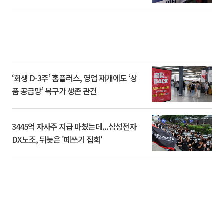
‘회생 D-3주’ 홈플러스, 영업 재개에도 ‘상
품 공급망’ 복구가 생존 관건
3445억 자사주 지급 마쳤는데...삼성전자
DX노조, 뒤늦은 '떼쓰기 집회'