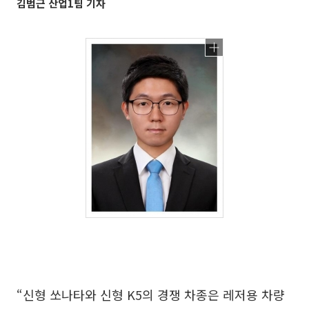
김범근 산업1팀 기자
“신형 쏘나타와 신형 K5의 경쟁 차종은 레저용 차량