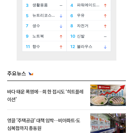
주요뉴스
바다 태운 폭염에…회 한 접시도 ‘히트플레
이션’
영끌 '주택공급' 대책 임박⋯비아파트·도
심복합까지 총동원