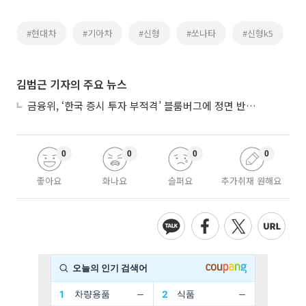
#현대차
#기아차
#신형
#쏘나타
#신형k5
김범근 기자의 주요 뉴스
금융위, ‘한국 증시 투자 부적격’ 블룸버그에 정면 반박…“근거 불분명”
0
0
0
0
좋아요
화나요
슬퍼요
추가취재 원해요