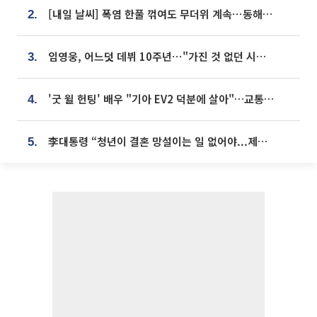
[내일 날씨] 폭염 한풀 꺾여도 무더위 계속⋯동해안 이틀 연속 비
2.
임영웅, 어느덧 데뷔 10주년⋯"가진 것 없던 시절, 내 앞엔 20명의 팬뿐"
3.
'굿 윌 헌팅' 배우 "기아 EV2 덕분에 살아"…교통사고 후 안전성 극찬
4.
李대통령 “청년이 결혼 망설이는 일 없어야...제도상 불이익 조사”
5.