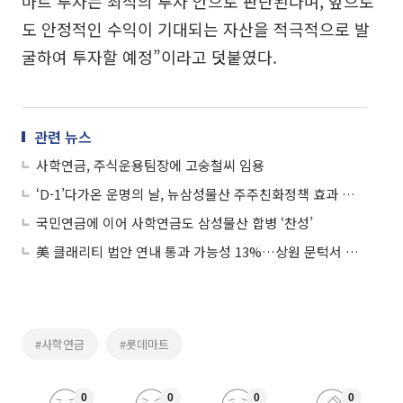
마트 투자는 최적의 투자 안으로 판단된다며, 앞으로
도 안정적인 수익이 기대되는 자산을 적극적으로 발
굴하여 투자할 예정”이라고 덧붙였다.
관련 뉴스
사학연금, 주식운용팀장에 고숭철씨 임용
‘D-1’다가온 운명의 날, 뉴삼성물산 주주친화정책 효과 나타나
국민연금에 이어 사학연금도 삼성물산 합병 ‘찬성’
美 클래리티 법안 연내 통과 가능성 13%…상원 문턱서 제동
#사학연금
#롯데마트
0
0
0
0