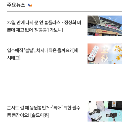
주요뉴스
22일 만에 다시 문 연 홈플러스…정상화 바
쁜데 재고 없어 ‘발동동’[가보니]
입추매직 '불발', 처서매직은 올까요? [해
시태그]
콘서트 갈 때 응원봉만?⋯'최애' 위한 필수
품 등장이오! [솔드아웃]