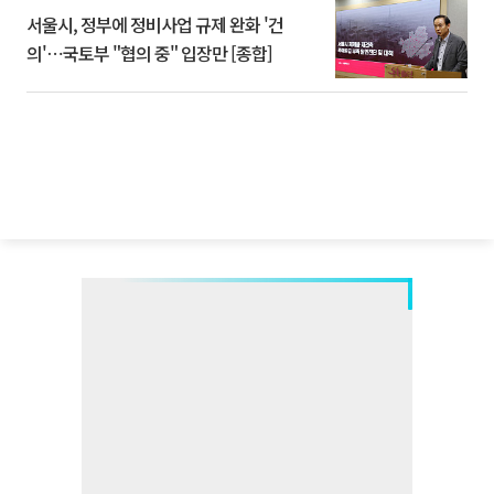
서울시, 정부에 정비사업 규제 완화 '건
의'⋯국토부 "협의 중" 입장만 [종합]