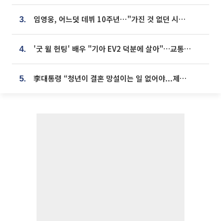
임영웅, 어느덧 데뷔 10주년⋯"가진 것 없던 시절, 내 앞엔 20명의 팬뿐"
3.
'굿 윌 헌팅' 배우 "기아 EV2 덕분에 살아"…교통사고 후 안전성 극찬
4.
李대통령 “청년이 결혼 망설이는 일 없어야...제도상 불이익 조사”
5.