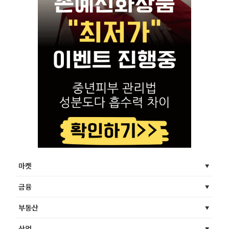
마켓
금융
부동산
산업