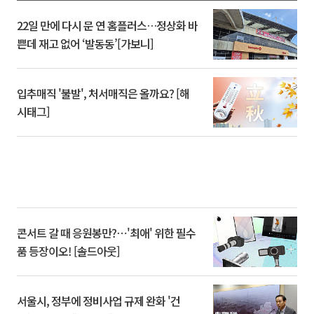
22일 만에 다시 문 연 홈플러스…정상화 바
쁜데 재고 없어 ‘발동동’[가보니]
입추매직 '불발', 처서매직은 올까요? [해
시태그]
콘서트 갈 때 응원봉만?⋯'최애' 위한 필수
품 등장이오! [솔드아웃]
서울시, 정부에 정비사업 규제 완화 '건