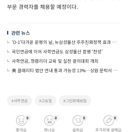
부문 경력자를 채용할 예정이다.
관련 뉴스
‘D-1’다가온 운명의 날, 뉴삼성물산 주주친화정책 효과 나타나
국민연금에 이어 사학연금도 삼성물산 합병 ‘찬성’
사학연금, 청렴리더 교육 및 실천 결의대회 개최
美 클래리티 법안 연내 통과 가능성 13%…상원 문턱서 제동
#사학연금
#고숭철
#그린화재보험
0
0
0
0
좋아요
화나요
슬퍼요
추가취재 원해요