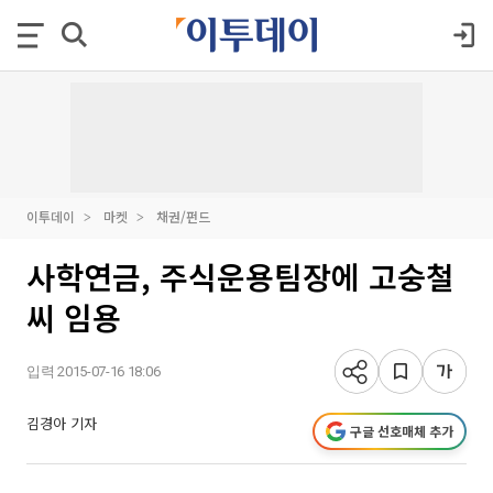
이투데이
마켓
채권/펀드
사학연금, 주식운용팀장에 고숭철
씨 임용
입력 2015-07-16 18:06
김경아 기자
구글 선호매체 추가