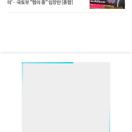
의'⋯국토부 "협의 중" 입장만 [종합]