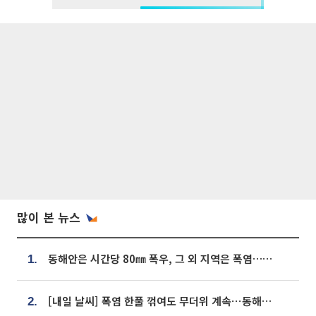
많이 본 뉴스
동해안은 시간당 80㎜ 폭우, 그 외 지역은 폭염…‘극과 극 날씨’
1.
[내일 날씨] 폭염 한풀 꺾여도 무더위 계속⋯동해안 이틀 연속 비
2.