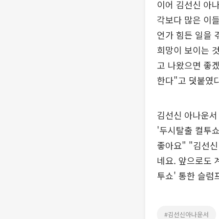
이어 김선신 아나
각보다 많은 이들
언가 힘든 일을 
희망이 보이는 것
고 나왔으면 좋겠
한다"고 덧붙였다
김선신 아나운서 
'두시탈출 컬투쇼
좋아요" "김선신
네요. 앞으로도 
투쇼' 통한 슬럼
#김선신아나운서