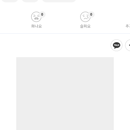
0
0
화나요
슬퍼요
추