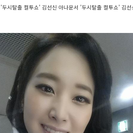
'두시탈출 컬투쇼' 김선신 아나운서 '두시탈출 컬투쇼' 김선