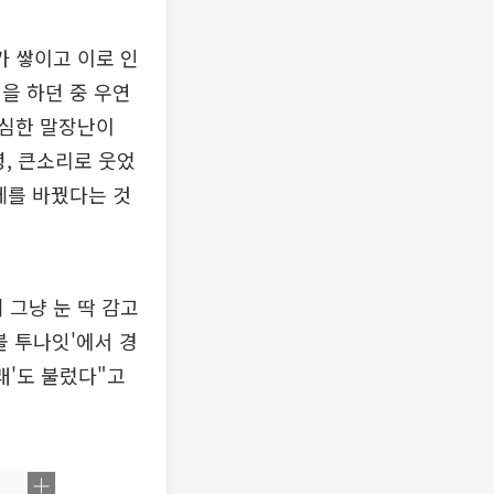
 쌓이고 이로 인
을 하던 중 우연
 심한 말장난이
, 큰소리로 웃었
세를 바꿨다는 것
 그냥 눈 딱 감고
볼 투나잇'에서 경
래'도 불렀다"고