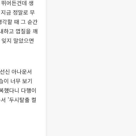
고 뛰어든건데 생
 지금 정말로 무
생각할 때 그 순간
감내하고 껍질을 깨
을 잊지 말았으면
김선신 아나운서
습이 너무 보기
극복했다니 다행이
서 '두시탈출 컬