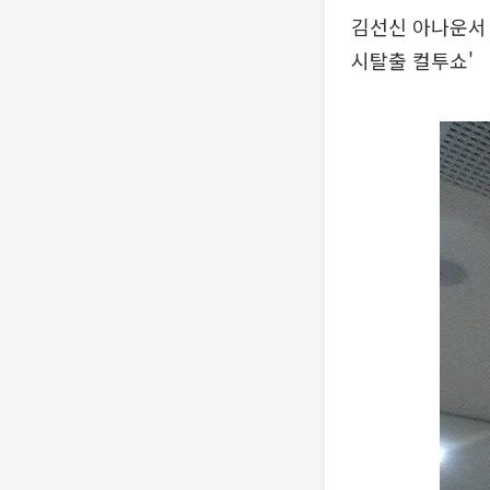
김선신 아나운서 
시탈출 컬투쇼'