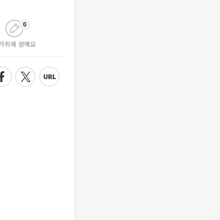
0
가취재 원해요