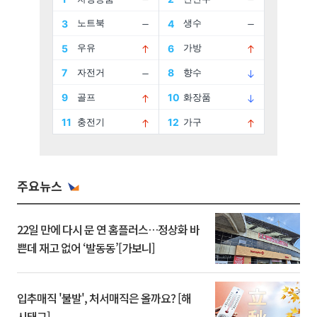
주요뉴스
22일 만에 다시 문 연 홈플러스…정상화 바
쁜데 재고 없어 ‘발동동’[가보니]
입추매직 '불발', 처서매직은 올까요? [해
시태그]