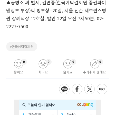
▲공병조 씨 별세, 김연중(한국예탁결제원 증권파이
낸싱부 부장)씨 빙부상=20일, 서울 신촌 세브란스병
원 장례식장 12호실, 발인 22일 오전 7시50분, 02-
2227-7500
#한국예탁결제원
0
0
0
0
좋아요
화나요
슬퍼요
추가취재 원해요