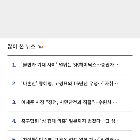
많이 본 뉴스
'불안과 기대 사이' 널뛰는 SK하이닉스…증권가 "HBM4·LTA 기반 펀터멘털 견고"
1.
'나혼산' 류혜영, 고경표와 16년산 우정…"자취방서 부모님과 마주쳐"
2.
이재준 시장 "정전, 시민안전과 직결"…수원시 비상대응체계 가동
3.
축구협회 '성 접대 의혹' 일본까지 번졌다…日 심판 실명 공개
4.
'차쥐뿔' 이준영, 포켓몬 카드 열혈 팬⋯"리셀러 처단할 것"
5.