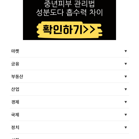
마켓
금융
부동산
산업
경제
국제
정치