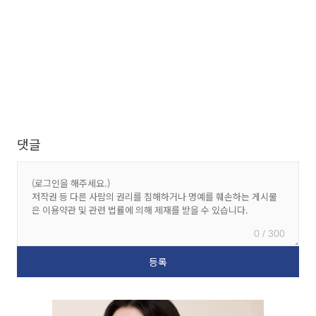
댓글
0 / 300