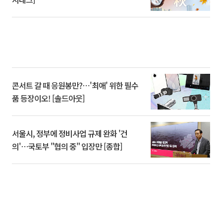
콘서트 갈 때 응원봉만?⋯'최애' 위한 필수
품 등장이오! [솔드아웃]
서울시, 정부에 정비사업 규제 완화 '건
의'⋯국토부 "협의 중" 입장만 [종합]