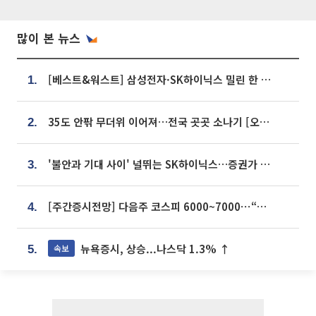
많이 본 뉴스
[베스트&워스트] 삼성전자·SK하이닉스 밀린 한 주…상상인증권은 85% 급등
1.
35도 안팎 무더위 이어져…전국 곳곳 소나기 [오늘 날씨]
2.
'불안과 기대 사이' 널뛰는 SK하이닉스…증권가 "HBM4·LTA 기반 펀터멘털 견고"
3.
[주간증시전망] 다음주 코스피 6000~7000⋯“外人 수급은 정책이 변수”
4.
뉴욕증시, 상승...나스닥 1.3% ↑
속보
5.