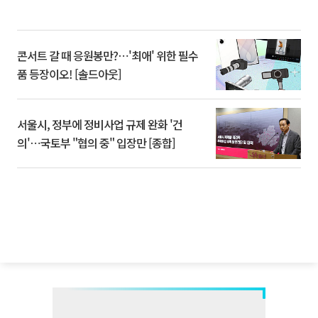
콘서트 갈 때 응원봉만?⋯'최애' 위한 필수
품 등장이오! [솔드아웃]
서울시, 정부에 정비사업 규제 완화 '건
의'⋯국토부 "협의 중" 입장만 [종합]