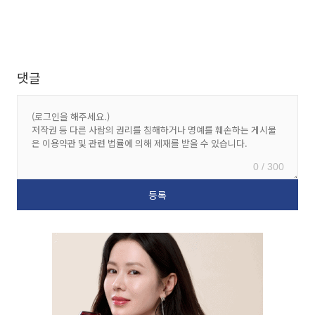
댓글
0 / 300