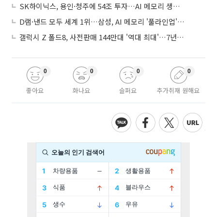
SK하이닉스, 용인·청주에 54조 투자…AI 메모리 생산기지 키운다
D램·낸드 모두 세계 1위…삼성, AI 메모리 '풀라인업'으로 승부
갤럭시 Z 폴드8, 사전판매 144만대 '역대 최대'…7년만에 갤노트10 기록 넘어
0
0
0
0
좋아요
화나요
슬퍼요
추가취재 원해요