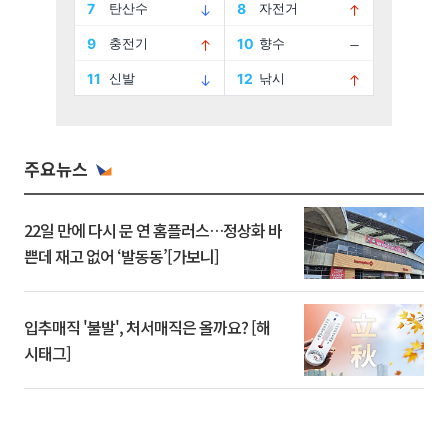
주요뉴스
22일 만에 다시 문 연 홈플러스…정상화 바
쁜데 재고 없어 ‘발동동’[가보니]
입추매직 '불발', 처서매직은 올까요? [해
시태그]