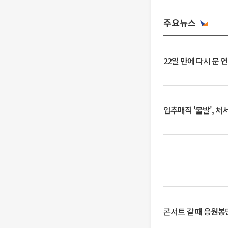
주요뉴스
22일 만에 다시 문 
입추매직 '불발', 처
콘서트 갈 때 응원봉만