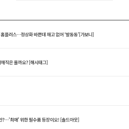
연 홈플러스…정상화 바쁜데 재고 없어 ‘발동동’[가보니]
서매직은 올까요? [해시태그]
?⋯'최애' 위한 필수품 등장이오! [솔드아웃]