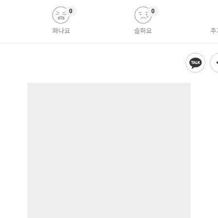
0
0
화나요
슬퍼요
추