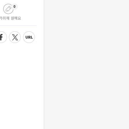
0
가취재 원해요