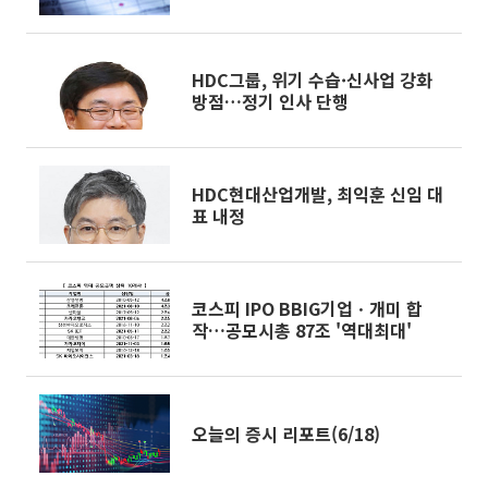
HDC그룹, 위기 수습·신사업 강화
방점…정기 인사 단행
HDC현대산업개발, 최익훈 신임 대
표 내정
코스피 IPO BBIG기업ㆍ개미 합
작…공모시총 87조 '역대최대'
오늘의 증시 리포트(6/18)