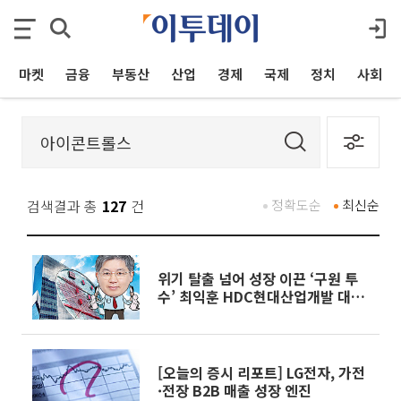
마켓
금융
부동산
산업
경제
국제
정치
사회
검색결과 총
127
건
정확도순
최신순
위기 탈출 넘어 성장 이끈 ‘구원 투
수’ 최익훈 HDC현대산업개발 대표
[CEO 탐구생활]
[오늘의 증시 리포트] LG전자, 가전
·전장 B2B 매출 성장 엔진