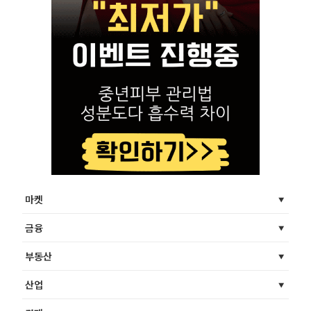
마켓
금융
부동산
산업