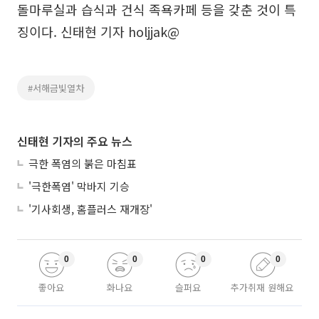
돌마루실과 습식과 건식 족욕카페 등을 갖춘 것이 특
징이다. 신태현 기자 holjjak@
#서해금빛열차
신태현 기자의 주요 뉴스
극한 폭염의 붉은 마침표
'극한폭염' 막바지 기승
'기사회생, 홈플러스 재개장'
0
0
0
0
좋아요
화나요
슬퍼요
추가취재 원해요