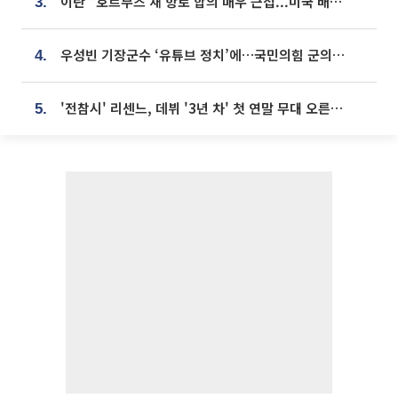
이란 “호르무즈 새 항로 합의 매우 근접...미국 배상 먼저”
3.
우성빈 기장군수 ‘유튜브 정치’에…국민의힘 군의원들 집단 반발
4.
'전참시' 리센느, 데뷔 '3년 차' 첫 연말 무대 오른다⋯"그동안 섭외 안 와"
5.