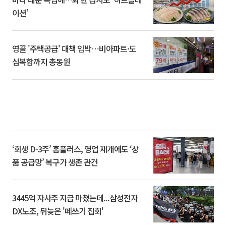
이션’
영끌 '주택공급' 대책 임박⋯비아파트·도
심복합까지 총동원
‘회생 D-3주’ 홈플러스, 영업 재개에도 ‘상
품 공급망’ 복구가 생존 관건
3445억 자사주 지급 마쳤는데...삼성전자
DX노조, 뒤늦은 '떼쓰기 집회'