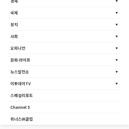
경제
국제
정치
사회
오피니언
문화·라이프
뉴스발전소
이투데이TV
스페셜리포트
Channel 5
위너스IR클럽