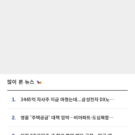
많이 본 뉴스
3445억 자사주 지급 마쳤는데...삼성전자 DX노조, 뒤늦은 '떼쓰기 집회'
1.
영끌 '주택공급' 대책 임박⋯비아파트·도심복합까지 총동원
2.