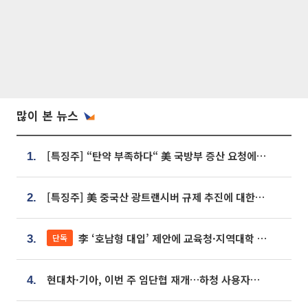
많이 본 뉴스
[특징주] “탄약 부족하다“ 美 국방부 증산 요청에⋯국내 방산주 급등세
1.
[특징주] 美 중국산 광트랜시버 규제 추진에 대한광통신 등 광통신株 강세
2.
李 ‘호남형 대입’ 제안에 교육청·지역대학 서·논술형 입시 연계 '착수'
단독
3.
현대차·기아, 이번 주 임단협 재개…하청 사용자성 재심도 ‘변수’
4.