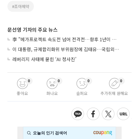
#조아제약
문선영 기자의 주요 뉴스
李 "메가프로젝트 속도전 넘어 전격전…향후 1년이 골든타임"
이 대통령, 규제합리화위 부위원장에 김태유…국립외교원장 김흥규
레버리지 사태에 묻힌 ‘AI 청사진’
0
0
0
0
좋아요
화나요
슬퍼요
추가취재 원해요