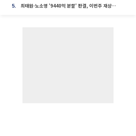
최태원·노소영 '9440억 분할' 판결, 이번주 재상고 여부 주목
5.