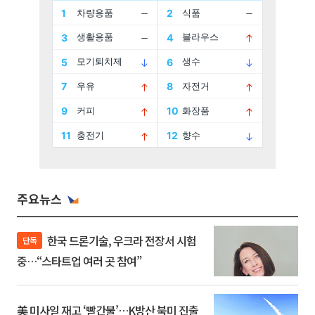
주요뉴스
한국 드론기술, 우크라 전장서 시험
단독
중…“스타트업 여러 곳 참여”
美 미사일 재고 ‘빨간불’…K방산 북미 진출