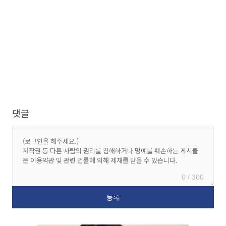
댓글
0 / 300