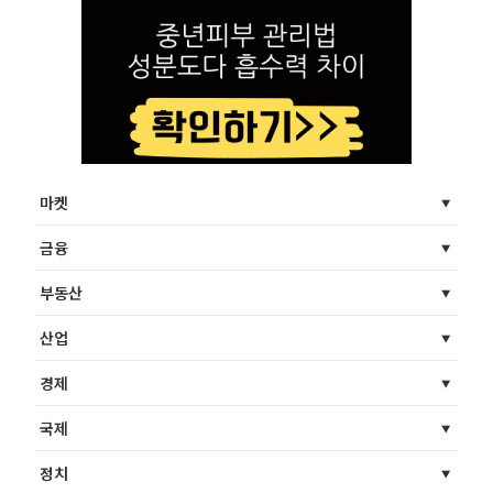
마켓
금융
부동산
산업
경제
국제
정치