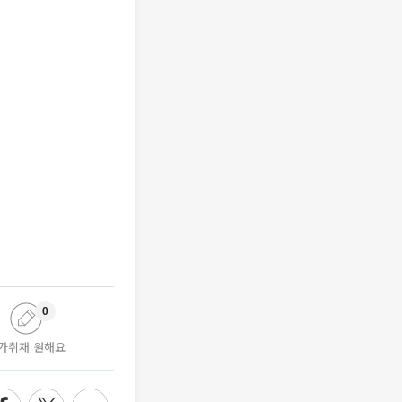
0
가취재 원해요