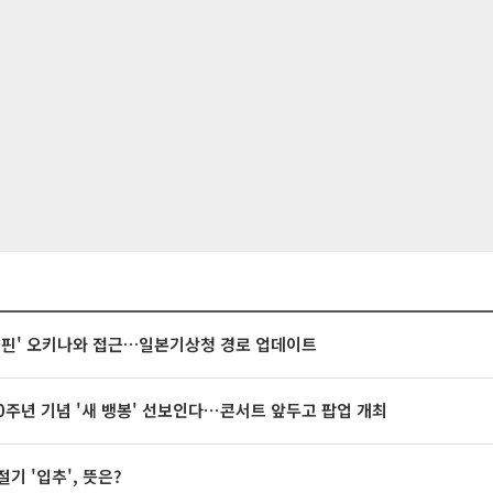
돌핀' 오키나와 접근…일본기상청 경로 업데이트
20주년 기념 '새 뱅봉' 선보인다⋯콘서트 앞두고 팝업 개최
절기 '입추', 뜻은?