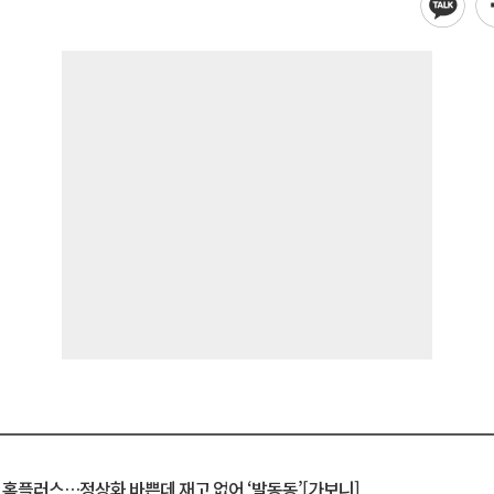
연 홈플러스…정상화 바쁜데 재고 없어 ‘발동동’[가보니]