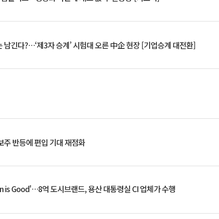
 남긴다?…‘제3자 승계’ 시험대 오른 中企 현장 [기업승계 대전환]
후보주 반등에 편입 기대 재점화
an is Good'…8억 도시브랜드, 용산 대통령실 CI 업체가 수행