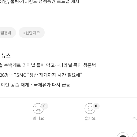
예상안, 풀링·거래한도·정형증권 로드맵 제시
스템경비
#신한지주
 뉴스
솔 수백개로 뙤약볕 틀어 막고⋯나라별 폭염 생존법
28명⋯TSMC "생산 재개까지 시간 필요해"
 대이란 공습 재개⋯국제유가 다시 급등
0
0
화나요
슬퍼요
추