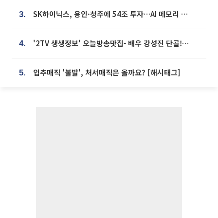
SK하이닉스, 용인·청주에 54조 투자…AI 메모리 생산기지 키운다
3.
'2TV 생생정보' 오늘방송맛집- 배우 강성진 단골! 쌀국수ㆍ푸팟퐁 커리 맛집 '블○○○'
4.
입추매직 '불발', 처서매직은 올까요? [해시태그]
5.