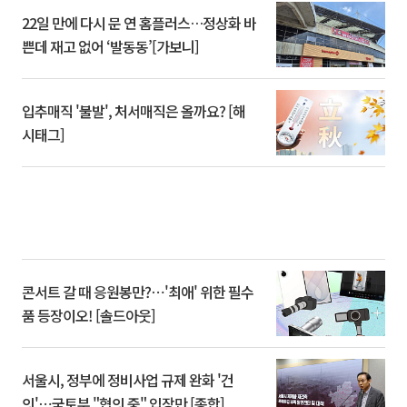
22일 만에 다시 문 연 홈플러스…정상화 바
쁜데 재고 없어 ‘발동동’[가보니]
입추매직 '불발', 처서매직은 올까요? [해
시태그]
콘서트 갈 때 응원봉만?⋯'최애' 위한 필수
품 등장이오! [솔드아웃]
서울시, 정부에 정비사업 규제 완화 '건
의'⋯국토부 "협의 중" 입장만 [종합]