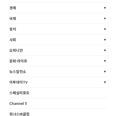
경제
국제
정치
사회
오피니언
문화·라이프
뉴스발전소
이투데이TV
스페셜리포트
Channel 5
위너스IR클럽