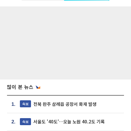
많이 본 뉴스
전북 완주 삼례읍 공장서 화재 발생
속보
1.
서울도 '40도'…오늘 노원 40.2도 기록
속보
2.