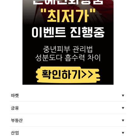
마켓
금융
부동산
산업