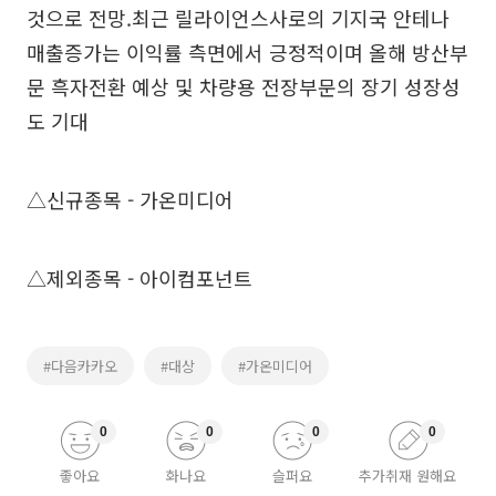
것으로 전망.최근 릴라이언스사로의 기지국 안테나
매출증가는 이익률 측면에서 긍정적이며 올해 방산부
문 흑자전환 예상 및 차량용 전장부문의 장기 성장성
도 기대
△신규종목 - 가온미디어
△제외종목 - 아이컴포넌트
#다음카카오
#대상
#가온미디어
0
0
0
0
좋아요
화나요
슬퍼요
추가취재 원해요