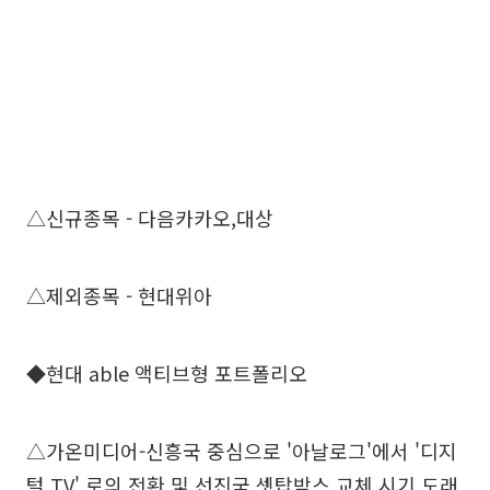
△신규종목 - 다음카카오,대상
△제외종목 - 현대위아
◆현대 able 액티브형 포트폴리오
△가온미디어-신흥국 중심으로 '아날로그'에서 '디지
털 TV' 로의 전환 및 선진국 셋탑박스 교체 시기 도래