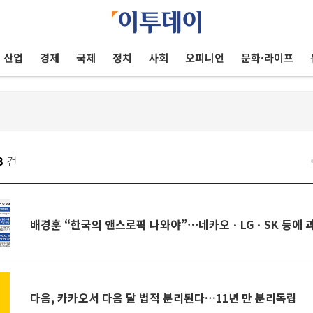
산업
경제
국제
정치
사회
오피니언
문화·라이프
3
건
배경훈 “한국의 앤스로픽 나와야”⋯네카오ㆍLGㆍSK 등에 
다음, 카카오서 다음 달 법적 분리된다…11년 만 분리독립