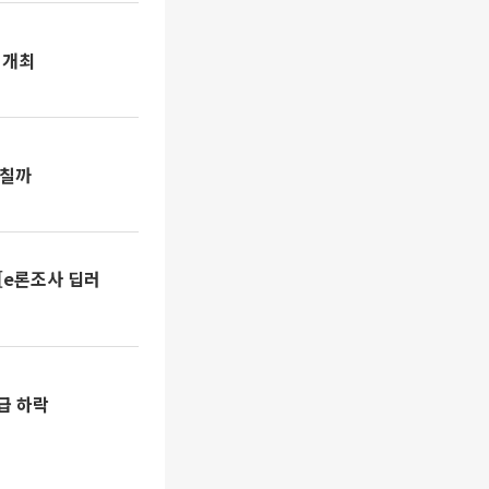
 개최
그칠까
[e론조사 딥러
등급 하락