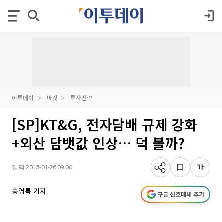
이투데이
마켓
투자전략
[SP]KT&G, 전자담배 규제 강화
+외산 담뱃값 인상… 덕 볼까?
입력 2015-01-26 09:00
송영록 기자
구글 선호매체 추가