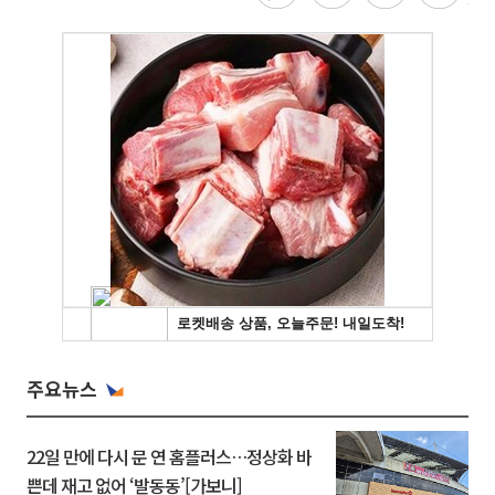
주요뉴스
22일 만에 다시 문 연 홈플러스…정상화 바
쁜데 재고 없어 ‘발동동’[가보니]