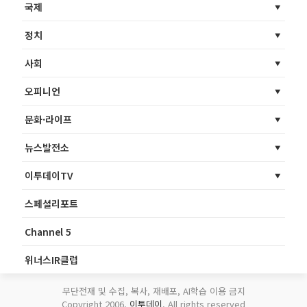
국제
정치
사회
오피니언
문화·라이프
뉴스발전소
이투데이TV
스페셜리포트
Channel 5
위너스IR클럽
무단전재 및 수집, 복사, 재배포, AI학습 이용 금지
Copyright 2006.
이투데이
. All rights reserved