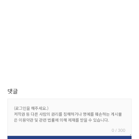
댓글
0 / 300