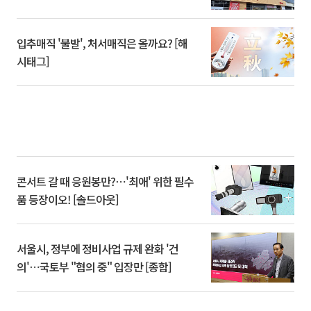
입추매직 '불발', 처서매직은 올까요? [해
시태그]
콘서트 갈 때 응원봉만?⋯'최애' 위한 필수
품 등장이오! [솔드아웃]
서울시, 정부에 정비사업 규제 완화 '건
의'⋯국토부 "협의 중" 입장만 [종합]