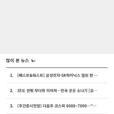
많이 본 뉴스
[베스트&워스트] 삼성전자·SK하이닉스 밀린 한 주…상상인증권은 85% 급등
1.
35도 안팎 무더위 이어져…전국 곳곳 소나기 [오늘 날씨]
2.
[주간증시전망] 다음주 코스피 6000~7000⋯“外人 수급은 정책이 변수”
3.