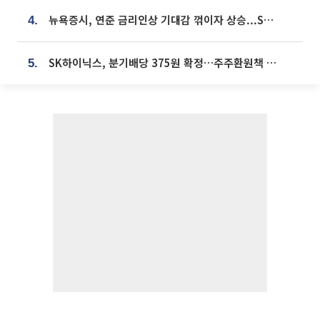
뉴욕증시, 연준 금리인상 기대감 꺾이자 상승...S&P500 사상 최고치 [종합]
4.
SK하이닉스, 분기배당 375원 확정…주주환원책 9월로 앞당겨 발표
5.