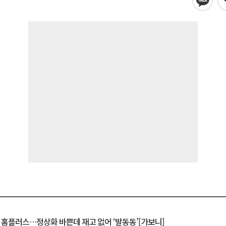
연 홈플러스…정상화 바쁜데 재고 없어 ‘발동동’[가보니]