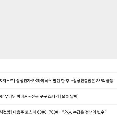
&워스트] 삼성전자·SK하이닉스 밀린 한 주…상상인증권은 85% 급등
안팎 무더위 이어져…전국 곳곳 소나기 [오늘 날씨]
시전망] 다음주 코스피 6000~7000⋯“外人 수급은 정책이 변수”