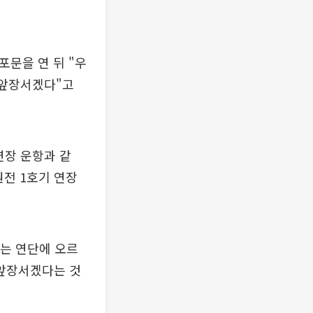
포문을 연 뒤 "우
 앞장서겠다"고
연장 운항과 같
원전 1호기 연장
보는 연단에 오르
 앞장서겠다는 것