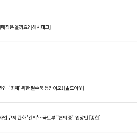
서매직은 올까요? [해시태그]
?⋯'최애' 위한 필수품 등장이오! [솔드아웃]
업 규제 완화 '건의'⋯국토부 "협의 중" 입장만 [종합]