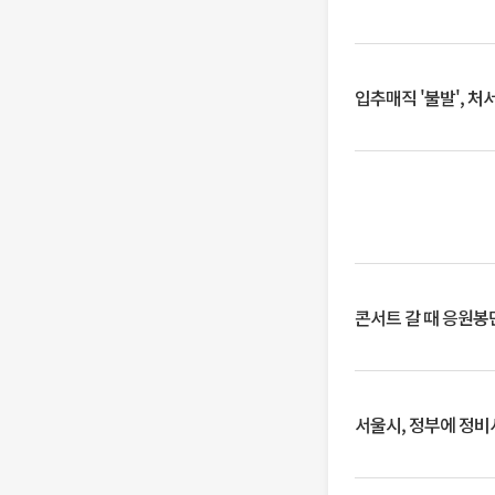
입추매직 '불발', 처
콘서트 갈 때 응원봉만
서울시, 정부에 정비사