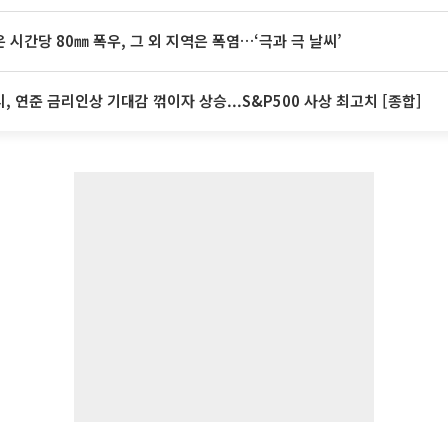
 시간당 80㎜ 폭우, 그 외 지역은 폭염…‘극과 극 날씨’
, 연준 금리인상 기대감 꺾이자 상승...S&P500 사상 최고치 [종합]