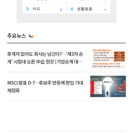
주요뉴스
후계자 없어도 회사는 남긴다?…‘제3자 승
계’ 시험대 오른 中企 현장 [기업승계 대전
환]
MSCI 발표 D-7…후보주 반등에 편입 기대
재점화