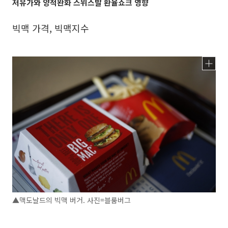
저유가와 양적완화 스위스발 환율쇼크 영향
빅맥 가격, 빅맥지수
▲맥도날드의 빅맥 버거. 사진=블룸버그