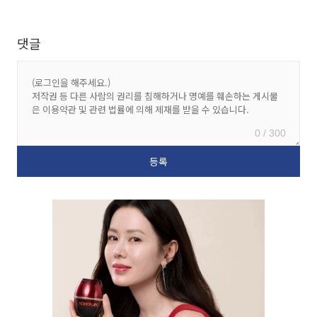
댓글
0 / 300