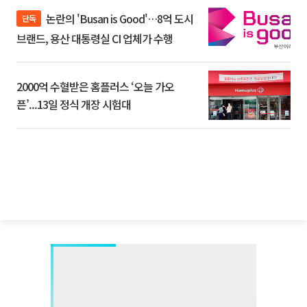
논란의 'Busan is Good'…8억 도시
단독
브랜드, 용산 대통령실 CI 업체가 수행
2000억 수혈받은 홈플러스 ‘오늘 가오
픈’...13일 정식 개장 시험대