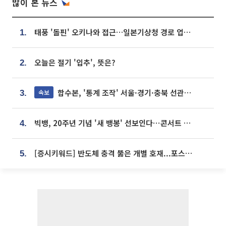
많이 본 뉴스
태풍 '돌핀' 오키나와 접근…일본기상청 경로 업데이트
1.
오늘은 절기 '입추', 뜻은?
2.
합수본, '통계 조작' 서울·경기·충북 선관위 등 추가 압수수색
속보
3.
빅뱅, 20주년 기념 '새 뱅봉' 선보인다⋯콘서트 앞두고 팝업 개최
4.
[증시키워드] 반도체 충격 뚫은 개별 호재...포스코퓨처엠·에코프로·한화솔루션 '눈길'
5.