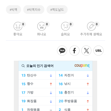
#빅맥
#빅맥지수
#맥도날드
0
0
0
0
좋아요
화나요
슬퍼요
추가취재 원해요