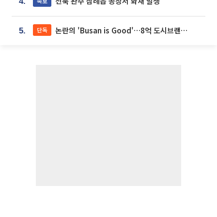
전북 완주 삼례읍 공장서 화재 발생
속보
4.
논란의 'Busan is Good'…8억 도시브랜드, 용산 대통령실 CI 업체가 수행
단독
5.