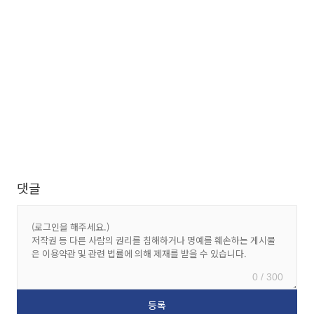
댓글
0 / 300