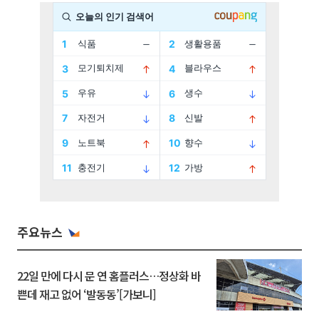
주요뉴스
22일 만에 다시 문 연 홈플러스…정상화 바
쁜데 재고 없어 ‘발동동’[가보니]