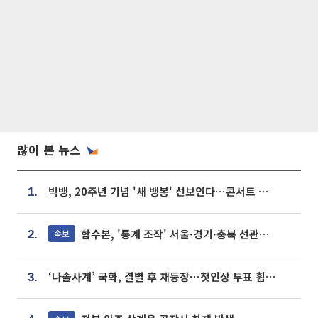
많이 본 뉴스
빅뱅, 20주년 기념 '새 뱅봉' 선보인다⋯콘서트 앞두고 팝업 개최
1.
합수본, '통계 조작' 서울·경기·충북 선관위 등 추가 압수수색
속보
2.
‘나솔사계’ 국화, 결별 후 재등장⋯첫인상 투표 휩쓸고 ‘인기녀’ 등극
3.