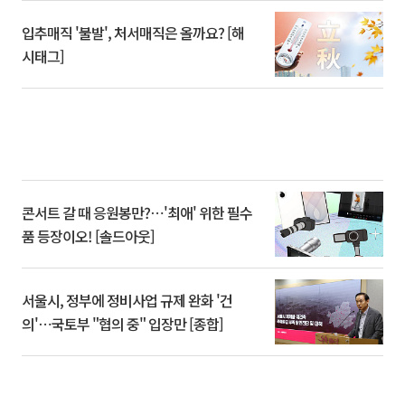
입추매직 '불발', 처서매직은 올까요? [해
시태그]
콘서트 갈 때 응원봉만?⋯'최애' 위한 필수
품 등장이오! [솔드아웃]
서울시, 정부에 정비사업 규제 완화 '건
의'⋯국토부 "협의 중" 입장만 [종합]