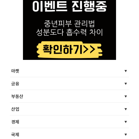
마켓
금융
부동산
산업
경제
국제