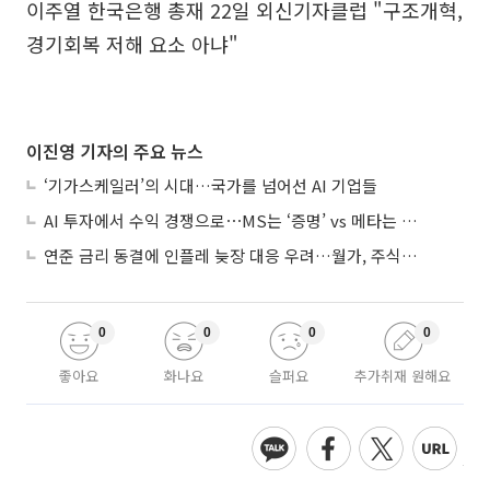
이주열 한국은행 총재 22일 외신기자클럽 "구조개혁,
경기회복 저해 요소 아냐"
이진영 기자의 주요 뉴스
‘기가스케일러’의 시대…국가를 넘어선 AI 기업들
AI 투자에서 수익 경쟁으로⋯MS는 ‘증명’ vs 메타는 ‘숙제’
연준 금리 동결에 인플레 늦장 대응 우려…월가, 주식도 채권도 던졌다
0
0
0
0
좋아요
화나요
슬퍼요
추가취재 원해요