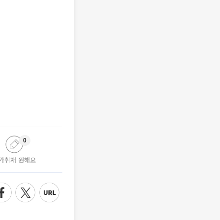
0
가취재 원해요