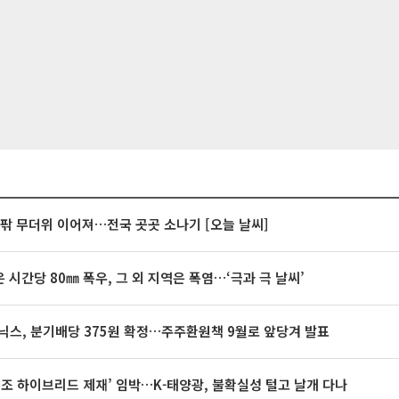
안팎 무더위 이어져…전국 곳곳 소나기 [오늘 날씨]
 시간당 80㎜ 폭우, 그 외 지역은 폭염…‘극과 극 날씨’
닉스, 분기배당 375원 확정…주주환원책 9월로 앞당겨 발표
32조 하이브리드 제재’ 임박…K-태양광, 불확실성 털고 날개 다나