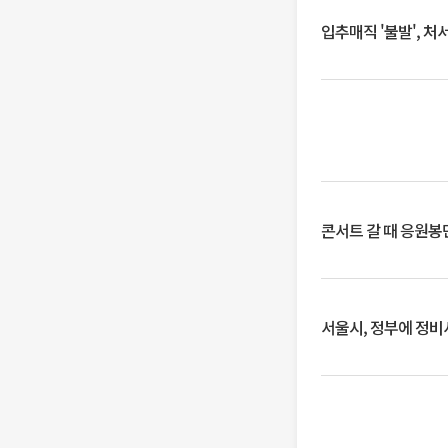
입추매직 '불발', 처
콘서트 갈 때 응원봉만
서울시, 정부에 정비사