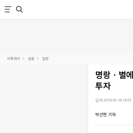
이투데이
금융
일반
명랑ㆍ별에서
투자
입력 2015-01-19 19:01
박선현 기자