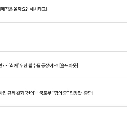
서매직은 올까요? [해시태그]
?⋯'최애' 위한 필수품 등장이오! [솔드아웃]
업 규제 완화 '건의'⋯국토부 "협의 중" 입장만 [종합]