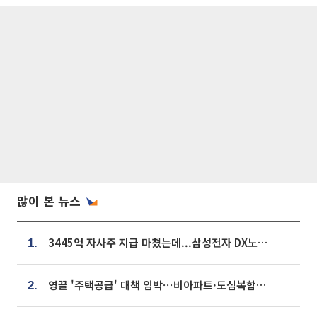
많이 본 뉴스
3445억 자사주 지급 마쳤는데...삼성전자 DX노조, 뒤늦은 '떼쓰기 집회'
1.
영끌 '주택공급' 대책 임박⋯비아파트·도심복합까지 총동원
2.