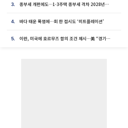
종부세 개편에도…1·3주택 종부세 격차 2028년부터 확대
3.
바다 태운 폭염에…회 한 접시도 ‘히트플레이션’
4.
이란, 미국에 호르무즈 합의 조건 제시…美 “경기 아직 안 끝나” [종합]
5.