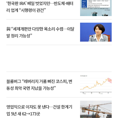
‘한국판 IRA’ 베일 벗었지만…반도체·배터
리 업계 “시행령이 관건”
與 “세제개편안 다양한 목소리 수렴…이달
말 정리 가능성”
블룸버그 “레버리지 거품 빠진 코스피, 변
동성 최악 국면 지났을 가능성”
영업익으로 이자도 못 낸다…건설 한계기
업 5년 새 62→173곳