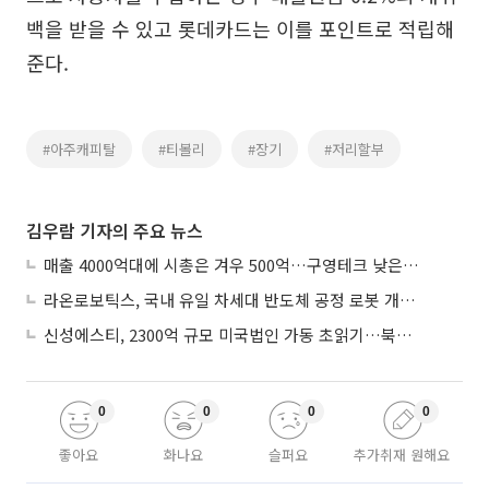
백을 받을 수 있고 롯데카드는 이를 포인트로 적립해
준다.
#아주캐피탈
#티볼리
#장기
#저리할부
김우람 기자의 주요 뉴스
매출 4000억대에 시총은 겨우 500억…구영테크 낮은 몸값에 저가 승계 마무리
라온로보틱스, 국내 유일 차세대 반도체 공정 로봇 개발 ‘고객사 테스트 진행’
신성에스티, 2300억 규모 미국법인 가동 초읽기…북미 ESS 공략 본격화
0
0
0
0
좋아요
화나요
슬퍼요
추가취재 원해요